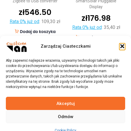
Zigbee to USB converter
SmartSolar Pluggable
Display
zł
546.50
zł
176.98
Rata 0% już od
:
109,30 zł
Rata 0% już od
:
35,40 zł
Dodaj do koszyka
Dodaj do koszyka
Zarządzaj Ciasteczkami
Aby zapewnić najlepsze wrażenia, używamy technologii takich jak pliki
cookie do przechowywania i/lub uzyskiwania dostępu do informacji o
urządzeniu. Wyrażenie zgody na te technologie umożliwi nam
przetwarzanie danych, takich jak zachowanie przeglądania lub unikalne
identyfikatory na tej stronie. Brak zgody lub wycofanie zgody może
niekorzystnie wpłynąć na niektóre funkcje i funkcje.
Akceptuj
Odmów
© 2023 customvan.pl - Wszystkie prawa zastrzeżone.
Cookie Policy