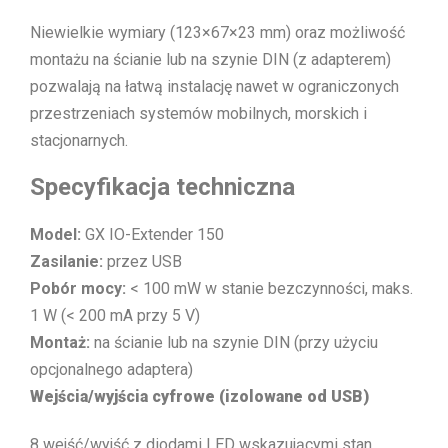
Niewielkie wymiary (123×67×23 mm) oraz możliwość
montażu na ścianie lub na szynie DIN (z adapterem)
pozwalają na łatwą instalację nawet w ograniczonych
przestrzeniach systemów mobilnych, morskich i
stacjonarnych.
Specyfikacja techniczna
Model:
GX IO-Extender 150
Zasilanie:
przez USB
Pobór mocy:
< 100 mW w stanie bezczynności, maks.
1 W (< 200 mA przy 5 V)
Montaż:
na ścianie lub na szynie DIN (przy użyciu
opcjonalnego adaptera)
Wejścia/wyjścia cyfrowe (izolowane od USB)
8 wejść/wyjść z diodami LED wskazującymi stan