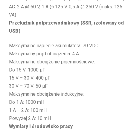
AC: 2 A @ 60 V, 1 A @ 125 V, 0,5 A @ 250 V (maks. 125
VA)
Przekaźnik półprzewodnikowy (SSR, izolowany od
USB)
Maksymalne napięcie akumulatora: 70 VDC
Maksymalny prąd obciążenia: 4 A
Maksymalne obciążenie pojemnościowe:
Do 15 V: 1000 µF
15 V – 30 V: 400 µF
30 V – 70 V: 50 µF
Maksymalne obciążenie indukcyjne:
Do 1 A: 1000 mH
1 A – 2 A: 100 mH
Powyżej 2 A: 10 mH
Wymiary i środowisko pracy