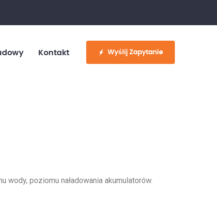
fo@customvan.pl
530 886 214
Wyślij Zapytanie
udowy
Kontakt
u wody, poziomu naładowania akumulatorów.