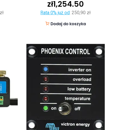
zł
1,254.50
zł
Rata 0% już od
:
250,90 zł
Dodaj do koszyka