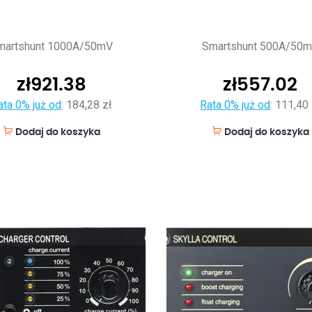
martshunt 1000A/50mV
Smartshunt 500A/50
zł
921.38
zł
557.02
ata 0% już od
:
184,28 zł
Rata 0% już od
:
111,40 
Dodaj do koszyka
Dodaj do koszyka