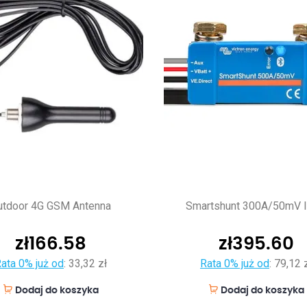
utdoor 4G GSM Antenna
Smartshunt 300A/50mV 
zł
166.58
zł
395.60
ata 0% już od
:
33,32 zł
Rata 0% już od
:
79,12 
Dodaj do koszyka
Dodaj do koszyka