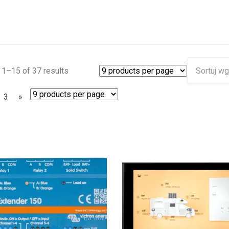
1–15 of 37 results
3
»