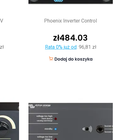
mV
Phoenix Inverter Control
zł
484.03
zł
Rata 0% już od
:
96,81 zł
Dodaj do koszyka