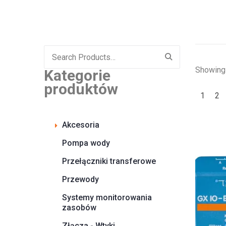
Search
for:
Showing 
Kategorie
produktów
1
2
Akcesoria
Pompa wody
Przełączniki transferowe
Przewody
Systemy monitorowania
zasobów
Złącza - Wtyki