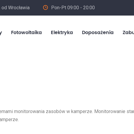
m od Wrocławia
Pon-Pt 09:00 - 20:00
in
y
Fotowoltaika
Elektryka
Doposażenia
Zab
emami monitorowania zasobów w kamperze. Monitorowanie stan
kamperze.