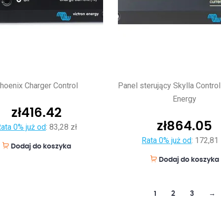
hoenix Charger Control
Panel sterujący Skylla Control
Energy
zł
416.42
zł
864.05
ata 0% już od
:
83,28 zł
Rata 0% już od
:
172,81 
Dodaj do koszyka
Dodaj do koszyka
1
2
3
→