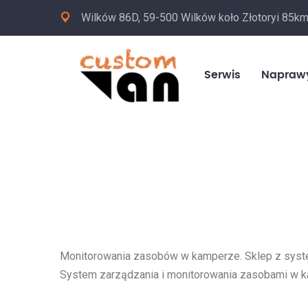
Wilków 86D, 59-500 Wilków koło Złotoryi 85k
Serwis
Napraw
Monitorowania zasobów w kamperze. Sklep z syst
System zarządzania i monitorowania zasobami w 