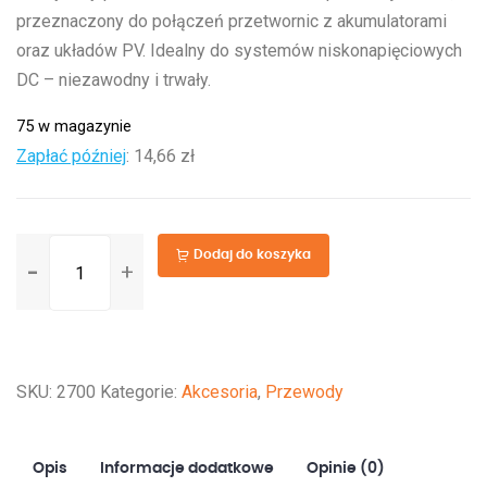
przeznaczony do połączeń przetwornic z akumulatorami
oraz układów PV. Idealny do systemów niskonapięciowych
DC – niezawodny i trwały.
75 w magazynie
Zapłać później
:
14,66 zł
ilość
Dodaj do koszyka
LGY
10mm2
-
750V
SKU:
2700
Kategorie:
Akcesoria
,
Przewody
Opis
Informacje dodatkowe
Opinie (0)