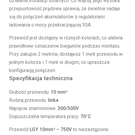
działania instalacji solarnych. Co więcej, jego wysoka
przepustowość prądowa sprawia, że świetnie nadaje
się do połączeń akumulatorów z regulatorami
ładowania o mocy przekraczającej 30A.
Przewód jest dostępny w różnych kolorach, co ułatwia
prawidłowe oznaczenie biegunów podczas montażu.
Przy zakupie 2 metrów, dostajesz 1 metr przewodu w
jednym kolorze i 1 metr w drugim, co upraszcza
konfigurację połączeń.
Specyfikacja techniczna
Grubość przewodu:
10 mm²
Rodzaj przewodu:
linka
Napięcie znamionowe:
300/500V
Dopuszczalna temperatura pracy:
70°C
Przewód
LGY 10mm² – 750V
to niezastąpione