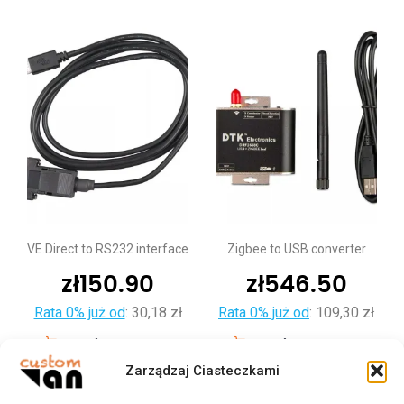
VE.Direct to RS232 interface
Zigbee to USB converter
zł
150.90
zł
546.50
Rata 0% już od
:
30,18 zł
Rata 0% już od
:
109,30 zł
Dodaj do koszyka
Dodaj do koszyka
Zarządzaj Ciasteczkami