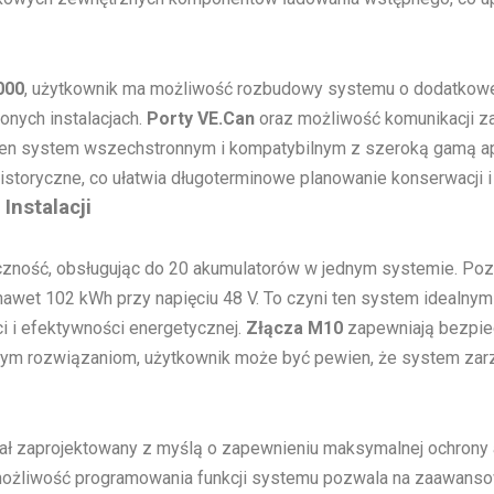
000
, użytkownik ma możliwość rozbudowy systemu o dodatkow
onych instalacjach.
Porty VE.Can
oraz możliwość komunikacji z
i ten system wszechstronnym i kompatybilnym z szeroką gamą ap
storyczne, co ułatwia długoterminowe planowanie konserwacji i
Instalacji
czność, obsługując do 20 akumulatorów w jednym systemie. Poz
awet 102 kWh przy napięciu 48 V. To czyni ten system idealnym
i i efektywności energetycznej.
Złącza M10
zapewniają bezpiec
i tym rozwiązaniom, użytkownik może być pewien, że system zarz
ał zaprojektowany z myślą o zapewnieniu maksymalnej ochrony 
ożliwość programowania funkcji systemu pozwala na zaawansow