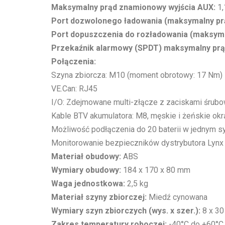
Maksymalny prąd znamionowy wyjścia AUX:
1,
Port dozwolonego ładowania (maksymalny pr
Port dopuszczenia do rozładowania (maksym
Przekaźnik alarmowy (SPDT) maksymalny pr
Połączenia:
Szyna zbiorcza: M10 (moment obrotowy: 17 Nm)
VE.Can: RJ45
I/O: Zdejmowane multi-złącze z zaciskami śrub
Kable BTV akumulatora: M8, męskie i żeńskie ok
Możliwość podłączenia do 20 baterii w jednym s
Monitorowanie bezpieczników dystrybutora Lynx 
Materiał obudowy:
ABS
Wymiary obudowy:
184 x 170 x 80 mm
Waga jednostkowa:
2,5 kg
Materiał szyny zbiorczej:
Miedź cynowana
Wymiary szyn zbiorczych (wys. x szer.):
8 x 3
Zakres temperatury roboczej:
-40°C do +60°C