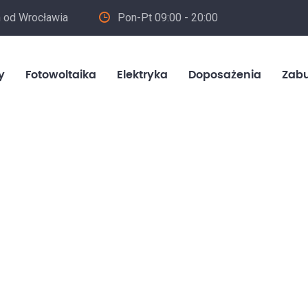
m od Wrocławia
Pon-Pt 09:00 - 20:00
in
y
Fotowoltaika
Elektryka
Doposażenia
Zab