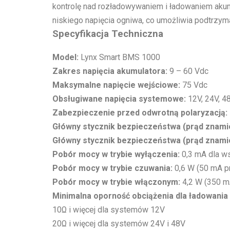
kontrolę nad rozładowywaniem i ładowaniem akum
niskiego napięcia ogniwa, co umożliwia podtrzym
Specyfikacja Techniczna
Model:
Lynx Smart BMS 1000
Zakres napięcia akumulatora:
9 – 60 Vdc
Maksymalne napięcie wejściowe:
75 Vdc
Obsługiwane napięcia systemowe:
12V, 24V, 4
Zabezpieczenie przed odwrotną polaryzacją:
Główny stycznik bezpieczeństwa (prąd znami
Główny stycznik bezpieczeństwa (prąd znami
Pobór mocy w trybie wyłączenia:
0,3 mA dla w
Pobór mocy w trybie czuwania:
0,6 W (50 mA p
Pobór mocy w trybie włączonym:
4,2 W (350 m
Minimalna oporność obciążenia dla ładowania
10Ω i więcej dla systemów 12V
20Ω i więcej dla systemów 24V i 48V