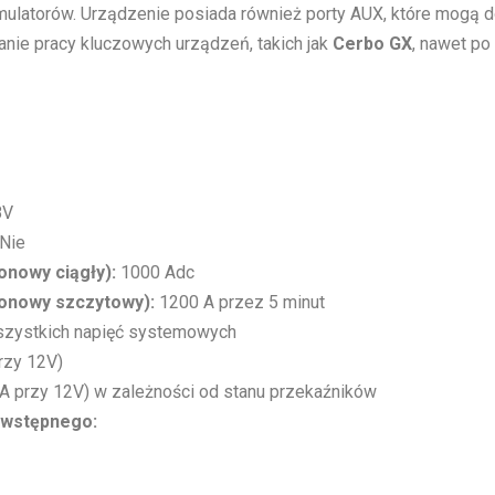
ulatorów. Urządzenie posiada również porty AUX, które mogą 
anie pracy kluczowych urządzeń, takich jak
Cerbo GX
, nawet po
8V
Nie
onowy ciągły):
1000 Adc
onowy szczytowy):
1200 A przez 5 minut
szystkich napięć systemowych
rzy 12V)
A przy 12V) w zależności od stanu przekaźników
 wstępnego: