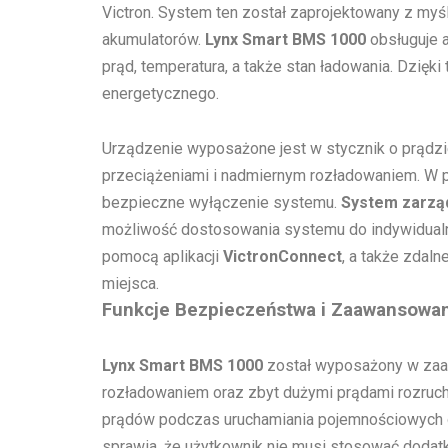
Victron. System ten został zaprojektowany z my
akumulatorów.
Lynx Smart BMS 1000
obsługuje a
prąd, temperatura, a także stan ładowania. Dzięk
energetycznego.
Urządzenie wyposażone jest w stycznik o prądzi
przeciążeniami i nadmiernym rozładowaniem. W p
bezpieczne wyłączenie systemu.
System zarzą
możliwość dostosowania systemu do indywidual
pomocą aplikacji
VictronConnect
, a także zdal
miejsca.
Funkcje Bezpieczeństwa i Zaawansowan
Lynx Smart BMS 1000
został wyposażony w zaaw
rozładowaniem oraz zbyt dużymi prądami rozruc
prądów podczas uruchamiania pojemnościowych ob
sprawia, że użytkownik nie musi stosować dodat