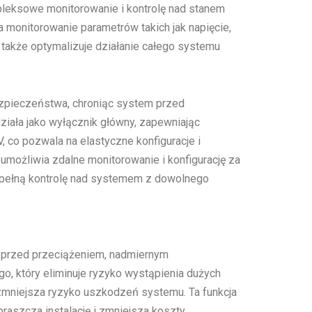
pleksowe monitorowanie i kontrolę nad stanem
 monitorowanie parametrów takich jak napięcie,
e także optymalizuje działanie całego systemu
ezpieczeństwa, chroniąc system przed
ziała jako wyłącznik główny, zapewniając
V, co pozwala na elastyczne konfiguracje i
ożliwia zdalne monitorowanie i konfigurację za
 pełną kontrolę nad systemem z dowolnego
 przed przeciążeniem, nadmiernym
 który eliminuje ryzyko wystąpienia dużych
zmniejsza ryzyko uszkodzeń systemu. Ta funkcja
aszcza instalację i zmniejsza koszty