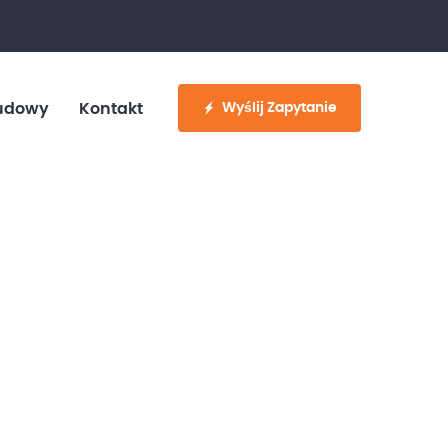
fo@customvan.pl
530 886 214
Wyślij Zapytanie
udowy
Kontakt