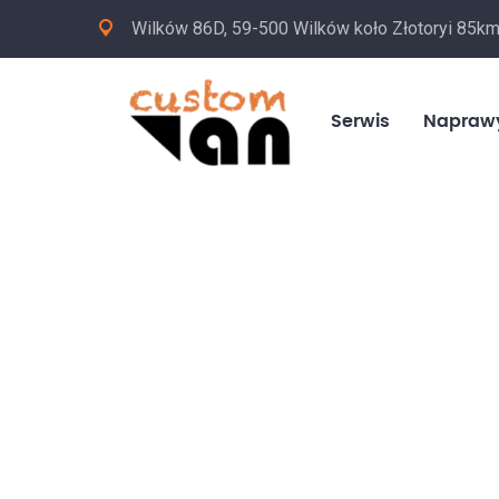
Wilków 86D, 59-500 Wilków koło Złotoryi 85k
Serwis
Napraw