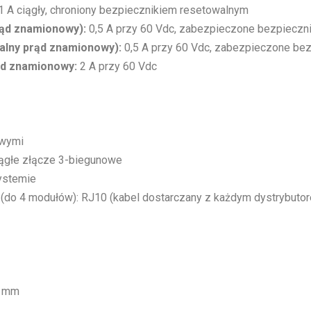
1 A ciągły, chroniony bezpiecznikiem resetowalnym
ąd znamionowy):
0,5 A przy 60 Vdc, zabezpieczone bezpieczn
alny prąd znamionowy):
0,5 A przy 60 Vdc, zabezpieczone be
ąd znamionowy:
2 A przy 60 Vdc
owymi
rągłe złącze 3-biegunowe
ystemie
(do 4 modułów): RJ10 (kabel dostarczany z każdym dystrybuto
0 mm