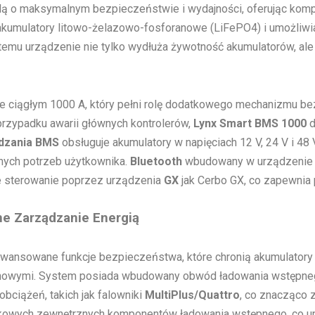
ślą o maksymalnym bezpieczeństwie i wydajności, oferując kom
kumulatory litowo-żelazowo-fosforanowe (LiFePO4) i umożliwia
i temu urządzenie nie tylko wydłuża żywotność akumulatorów, al
e ciągłym 1000 A, który pełni rolę dodatkowego mechanizmu b
rzypadku awarii głównych kontrolerów,
Lynx Smart BMS 1000
d
dzania BMS
obsługuje akumulatory w napięciach 12 V, 24 V i 48 
nych potrzeb użytkownika.
Bluetooth
wbudowany w urządzenie um
ne sterowanie poprzez urządzenia
GX
jak Cerbo GX, co zapewnia
e Zarządzanie Energią
ansowane funkcje bezpieczeństwa, które chronią akumulatory
howymi. System posiada wbudowany obwód ładowania wstępnego,
ciążeń, takich jak falowniki
MultiPlus/Quattro
, co znacząco 
kowych zewnętrznych komponentów ładowania wstępnego, co upr