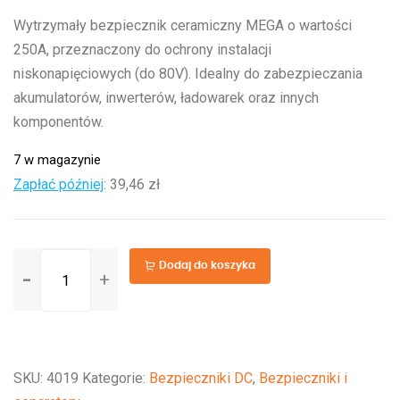
Wytrzymały bezpiecznik ceramiczny MEGA o wartości
250A, przeznaczony do ochrony instalacji
niskonapięciowych (do 80V). Idealny do zabezpieczania
akumulatorów, inwerterów, ładowarek oraz innych
komponentów.
7 w magazynie
Zapłać później
:
39,46 zł
ilość
Dodaj do koszyka
MEGA-
fuse
250A/80V
(package
SKU:
4019
Kategorie:
Bezpieczniki DC
,
Bezpieczniki i
of