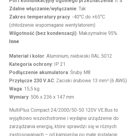
Port komunikacyjny ogólnego przeznaczenia
: n. a.
Zdalne włączanie/wyłączanie
: Tak
Zakres temperatury pracy
: -40°C do +65°C
(chłodzenie wspomagane wentylatorem)
Wilgotność (bez kondensacji)
: Maksymalnie 95%
Inne
Materiał i kolor
: Aluminium, niebieski RAL 5012
Kategoria ochrony
: IP 21
Podłączenie akumulatora
: Śruby M8
Przyłącze 230 V AC
: Zaciski śrubowe 13 mm² (6 AWG)
Waga
: 15,5 kg
Wymiary
: 506 x 236 x 147 mm
MultiPlus Compact 24/2000/50-50 120V VE.Bus to
wyjątkowo wszechstronne i wydajne urządzenie do
zarządzania energią, które sprawdzi się w różnych
zastosowaniach – od kamperów po małe instalacje