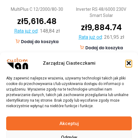
MultiPlus C 12/2000/80-30
Inverter RS 48/6000 230V
Smart Solar
zł
5,616.48
zł
9,884.74
Rata już od
:
148,84 zł
Rata już od
:
261,95 zł
Dodaj do koszyka
Dodaj do koszyka
Zarządzaj Ciasteczkami
Aby zapewnić najlepsze wrażenia, używamy technologii takich jak pliki
cookie do przechowywania i/lub uzyskiwania dostępu do informacji o
urządzeniu. Wyrażenie zgody na te technologie umożliwi nam
przetwarzanie danych, takich jak zachowanie przeglądania lub unikalne
identyfikatory na tej stronie. Brak zgody lub wycofanie zgody może
niekorzystnie wpłynąć na niektóre funkcje i funkcje.
Akceptuj
Odmów