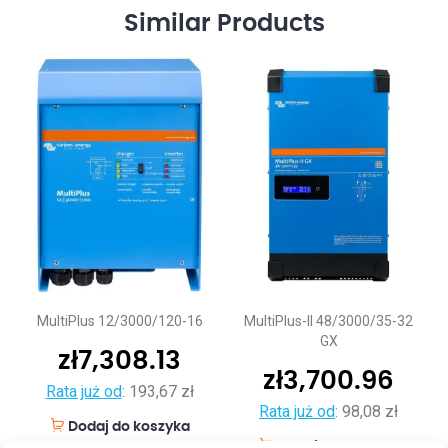
Similar
Products
MultiPlus 12/3000/120-16
MultiPlus-II 48/3000/35-32
GX
zł
7,308.13
zł
3,700.96
Rata już od
:
193,67 zł
Rata już od
:
98,08 zł
Dodaj do koszyka
Dodaj do koszyka