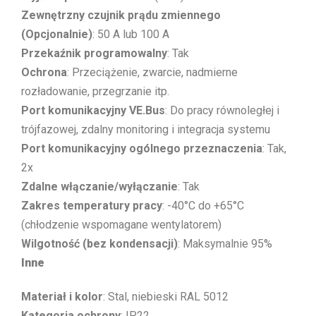
Zewnętrzny czujnik prądu zmiennego
(Opcjonalnie)
: 50 A lub 100 A
Przekaźnik programowalny
: Tak
Ochrona
: Przeciążenie, zwarcie, nadmierne
rozładowanie, przegrzanie itp.
Port komunikacyjny VE.Bus
: Do pracy równoległej i
trójfazowej, zdalny monitoring i integracja systemu
Port komunikacyjny ogólnego przeznaczenia
: Tak,
2x
Zdalne włączanie/wyłączanie
: Tak
Zakres temperatury pracy
: -40°C do +65°C
(chłodzenie wspomagane wentylatorem)
Wilgotność (bez kondensacji)
: Maksymalnie 95%
Inne
Materiał i kolor
: Stal, niebieski RAL 5012
Kategoria ochrony
: IP22