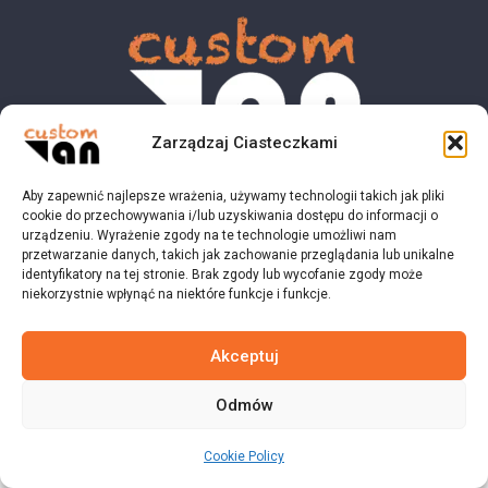
Zarządzaj Ciasteczkami
Aby zapewnić najlepsze wrażenia, używamy technologii takich jak pliki
© 2023 customvan.pl - Wszystkie prawa zastrzeżone.
cookie do przechowywania i/lub uzyskiwania dostępu do informacji o
urządzeniu. Wyrażenie zgody na te technologie umożliwi nam
przetwarzanie danych, takich jak zachowanie przeglądania lub unikalne
identyfikatory na tej stronie. Brak zgody lub wycofanie zgody może
niekorzystnie wpłynąć na niektóre funkcje i funkcje.
Akceptuj
Odmów
Cookie Policy