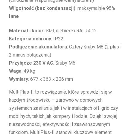
(chłodzenie wspomagane wentylatorem)
Wilgotność (bez kondensacji)
: maksymalnie 95%
Inne
Materiał i kolor
: Stal, niebieski RAL 5012
Kategoria ochrony
: IP22
Podłączenie akumulatora
: Cztery śruby M8 (2 plus i
2 minus połączenia)
Przyłącze 230 V AC
: Śruby M6
Waga
: 49 kg
Wymiary
: 677 x 363 x 206 mm
MultiPlus-II to rozwiązanie, które sprawdzi się w
każdym środowisku – zarówno w domowych
systemach zasilania, jak i w instalacjach off-grid czy
mobilnych, takich jak kampery i łodzie. Dzięki swojej
niezawodności, efektywności i zaawansowanym
funkcjom, MultiPlus-II stanowi kluczowy element