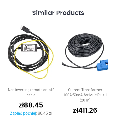
Similar
Products
Non inverting remote on-off
Current Transformer
cable
100A:50mA for MultiPlus-II
(20 m)
zł
88.45
zł
411.26
Zapłać później
:
88,45 zł