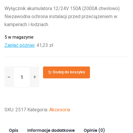
Wyłącznik akumulatora 12/24V 150A (2000A chwilowo).
Niezawodna ochrona instalacji przed przeciążeniem w
kamperach i łodziach.
5 w magazynie
Zapłać później
:
41,23 zł
ilość
Dodaj do koszyka
Odłącznik
wyłącznik
prądu
hebel
SKU:
2517
Kategoria:
Akcesoria
akumulatora
Opis
Informacje dodatkowe
Opinie (0)