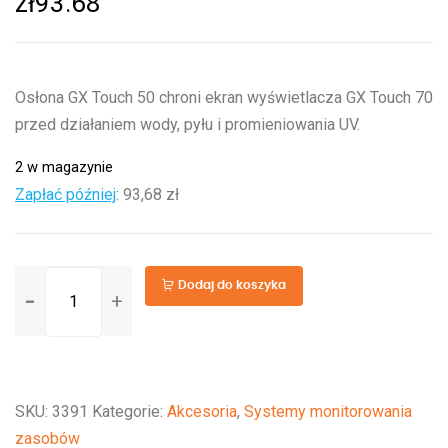
zł
93.68
Osłona GX Touch 50 chroni ekran wyświetlacza GX Touch 70
przed działaniem wody, pyłu i promieniowania UV.
2 w magazynie
Zapłać później
:
93,68 zł
ilość
Dodaj do koszyka
Osłona
GX
Touch
70
SKU:
3391
Kategorie:
Akcesoria
,
Systemy monitorowania
zasobów