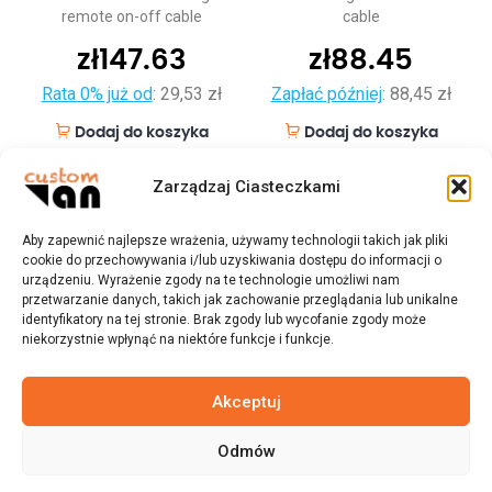
remote on-off cable
cable
zł
147.63
zł
88.45
Rata 0% już od
:
29,53 zł
Zapłać później
:
88,45 zł
Dodaj do koszyka
Dodaj do koszyka
Zarządzaj Ciasteczkami
Aby zapewnić najlepsze wrażenia, używamy technologii takich jak pliki
cookie do przechowywania i/lub uzyskiwania dostępu do informacji o
urządzeniu. Wyrażenie zgody na te technologie umożliwi nam
przetwarzanie danych, takich jak zachowanie przeglądania lub unikalne
identyfikatory na tej stronie. Brak zgody lub wycofanie zgody może
niekorzystnie wpłynąć na niektóre funkcje i funkcje.
Akceptuj
Odmów
© 2023 customvan.pl - Wszystkie prawa zastrzeżone.