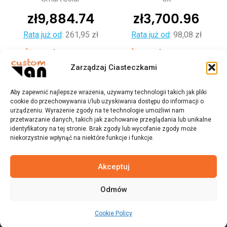
zł
9,884.74
zł
3,700.96
Rata już od
:
261,95 zł
Rata już od
:
98,08 zł
Dodaj do koszyka
Dodaj do koszyka
Zarządzaj Ciasteczkami
Aby zapewnić najlepsze wrażenia, używamy technologii takich jak pliki
cookie do przechowywania i/lub uzyskiwania dostępu do informacji o
urządzeniu. Wyrażenie zgody na te technologie umożliwi nam
przetwarzanie danych, takich jak zachowanie przeglądania lub unikalne
identyfikatory na tej stronie. Brak zgody lub wycofanie zgody może
niekorzystnie wpłynąć na niektóre funkcje i funkcje.
Akceptuj
Odmów
© 2023 customvan.pl - Wszystkie prawa zastrzeżone.
Cookie Policy