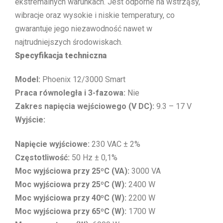
ekstremalnych warunkach. Jest odporne na wstrząsy,
wibracje oraz wysokie i niskie temperatury, co
gwarantuje jego niezawodność nawet w
najtrudniejszych środowiskach.
Specyfikacja techniczna
Model:
Phoenix 12/3000 Smart
Praca równoległa i 3-fazowa:
Nie
Zakres napięcia wejściowego (V DC):
9.3 – 17 V
Wyjście:
Napięcie wyjściowe:
230 VAC ± 2%
Częstotliwość:
50 Hz ± 0,1%
Moc wyjściowa przy 25ºC (VA):
3000 VA
Moc wyjściowa przy 25ºC (W):
2400 W
Moc wyjściowa przy 40ºC (W):
2200 W
Moc wyjściowa przy 65ºC (W):
1700 W