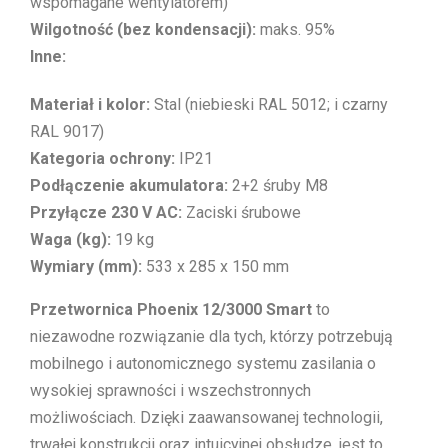
wspomagane wentylatorem)
Wilgotność (bez kondensacji):
maks. 95%
Inne:
Materiał i kolor:
Stal (niebieski RAL 5012; i czarny
RAL 9017)
Kategoria ochrony:
IP21
Podłączenie akumulatora:
2+2 śruby M8
Przyłącze 230 V AC:
Zaciski śrubowe
Waga (kg):
19 kg
Wymiary (mm):
533 x 285 x 150 mm
Przetwornica Phoenix 12/3000 Smart
to
niezawodne rozwiązanie dla tych, którzy potrzebują
mobilnego i autonomicznego systemu zasilania o
wysokiej sprawności i wszechstronnych
możliwościach. Dzięki zaawansowanej technologii,
trwałej konstrukcji oraz intuicyjnej obsłudze, jest to