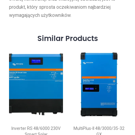
produkt, który sprosta oczekiwaniom najbardziej
wymagających użytkowników.
Similar
Products
Inverter RS 48/6000 230V
MultiPlus-II 48/3000/35-32
Smart Solar
GX