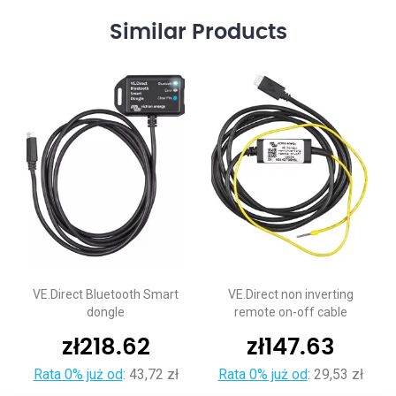
Similar
Products
VE.Direct Bluetooth Smart
VE.Direct non inverting
dongle
remote on-off cable
zł
218.62
zł
147.63
Rata 0% już od
:
43,72 zł
Rata 0% już od
:
29,53 zł