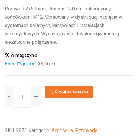
Przewód 2x50mm², długość 120 cm, zakończony
końcówkami M12. Stosowany w dystrybucji napięcia w
systemach solarnych, kamperach i instalacjach
przemysłowych. Wysoka jakość i trwałość gwarantują
niezawodne połączenie.
50 w magazynie
Rata 0% już od
:
34,66 zł
ilość
Dodaj do koszyka
Przewód
2x50mm2
M12
-
SKU:
2873
Kategorie:
Akcesoria
,
Przewody
120