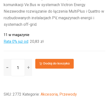
komunikacji Ve.Bus w systemach Victron Energy.
Niezawodne rozwiązanie do łączenia MultiPlus i Quattro w
rozbudowanych instalacjach PV, magazynach energii i
systemach off-grid.
11 w magazynie
Rata 0% już od
:
20,83 zł
ilość
Dodaj do koszyka
RJ45
UTP
Cable
10
SKU:
2772
Kategorie:
Akcesoria
,
Przewody
m