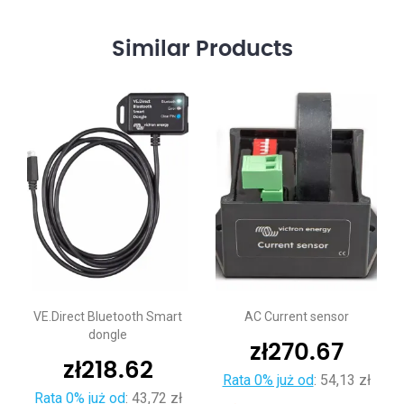
Similar
Products
VE.Direct Bluetooth Smart
AC Current sensor
dongle
zł
270.67
zł
218.62
Rata 0% już od
:
54,13 zł
Rata 0% już od
:
43,72 zł