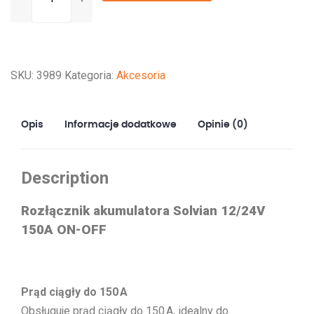
Rozłącznik
akumulatora
Solvian
12/24V
SKU:
3989
Kategoria:
Akcesoria
150A
ON-
OFF
Opis
Informacje dodatkowe
Opinie (0)
Description
Rozłącznik akumulatora Solvian 12/24V
150A ON-OFF
Prąd ciągły do 150 A
Obsługuje prąd ciągły do 150 A, idealny do