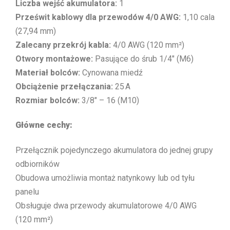
Liczba wejść akumulatora:
1
Prześwit kablowy dla przewodów 4/0 AWG:
1,10 cala
(27,94 mm)
Zalecany przekrój kabla:
4/0 AWG (120 mm²)
Otwory montażowe:
Pasujące do śrub 1/4″ (M6)
Materiał bolców:
Cynowana miedź
Obciążenie przełączania:
25 A
Rozmiar bolców:
3/8″ – 16 (M10)
Główne cechy:
Przełącznik pojedynczego akumulatora do jednej grupy
odbiorników
Obudowa umożliwia montaż natynkowy lub od tyłu
panelu
Obsługuje dwa przewody akumulatorowe 4/0 AWG
(120 mm²)