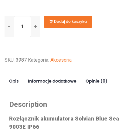
ilość
Dodaj do koszyka
Rozłącznik
akumulatora
Solvian
Blue
SKU:
3987
Kategoria:
Akcesoria
Sea
9003E
12-
Opis
Informacje dodatkowe
Opinie (0)
48V
350A
IP66
Description
Rozłącznik akumulatora Solvian Blue Sea
9003E IP66