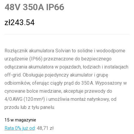
48V 350A IP66
zł
243.54
Rozłącznik akumulatora Solvian to solidne i wodoodporne
urządzenie (IP66) przeznaczone do bezpiecznego
odłączania akumulatora w pojazdach, łodziach i instalacjach
off-grid. Obsługuje pojedynczy akumulator i grupę
odbiorników, oferując ciągły prąd do 350 A. Wyposażony w
cynowane bolce miedziane, akceptuje przewody do
4/0 AWG (120 mm²) i umożliwia montaż natynkowy, od
przodu lub z tyłu panelu.
15 w magazynie
Rata 0% już od
:
48,71 zł