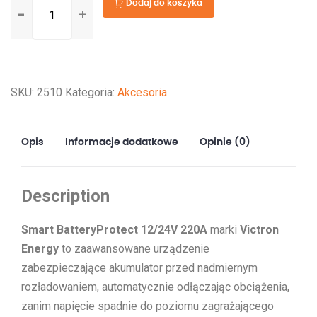
Dodaj do koszyka
Smart
BatteryProtect
12/24V-
220A
SKU:
2510
Kategoria:
Akcesoria
Opis
Informacje dodatkowe
Opinie (0)
Description
Smart BatteryProtect 12/24V 220A
marki
Victron
Energy
to zaawansowane urządzenie
zabezpieczające akumulator przed nadmiernym
rozładowaniem, automatycznie odłączając obciążenia,
zanim napięcie spadnie do poziomu zagrażającego