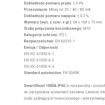
Dokładność pomiaru prądu
: ± 0.4%
Przesunięcie
: Mniej niż 20 / 40 / 80 mA
Dokładność pomiaru napięcia
: ± 0.3 %
Wymiary (wys. x szer. x gł.)
: 68 x 168 x 75 mm
Śruby połączenia bocznikowego
: M10
Kategoria ochrony
: IP21
Bezpieczeństwo
: EN 60335-1
Emisja / Odporność
:
EN-IEC 61000-6-1
EN-IEC 61000-6-2
EN-IEC 61000-6-3
Standard automotive
: EN 50498
SmartShunt 1000A IP65
to niezawodny i wszechs
do zarządzania systemami zasilania. Łatwość int
osób szukających nowoczesnego i wytrzymałego