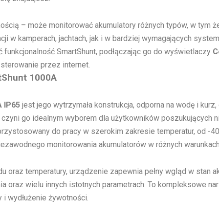
nością – może monitorować akumulatory różnych typów, w tym że
lacji w kamperach, jachtach, jak i w bardziej wymagających sy
 funkcjonalność SmartShunt, podłączając go do wyświetlaczy
C
terowanie przez internet.
tShunt 1000A
 IP65
jest jego wytrzymała konstrukcja, odporna na wodę i kurz, 
czyni go idealnym wyborem dla użytkowników poszukujących ni
przystosowany do pracy w szerokim zakresie temperatur, od -4
 niezawodnego monitorowania akumulatorów w różnych warunkac
 oraz temperatury, urządzenie zapewnia pełny wgląd w stan akum
a oraz wielu innych istotnych parametrach. To kompleksowe nar
y i wydłużenie żywotności.