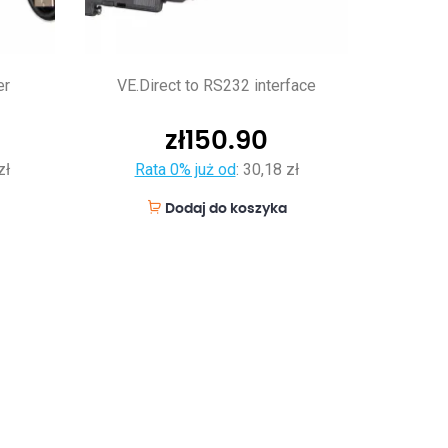
er
VE.Direct to RS232 interface
zł
150.90
zł
Rata 0% już od
:
30,18 zł
Dodaj do koszyka