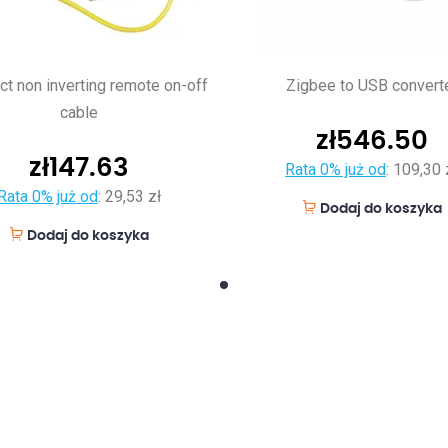
ct non inverting remote on-off
Zigbee to USB convert
cable
zł
546.50
zł
147.63
Rata 0% już od
:
109,30 
Rata 0% już od
:
29,53 zł
Dodaj do koszyka
Dodaj do koszyka