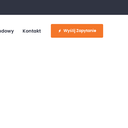
fo@customvan.pl
530 886 214
Wyślij Zapytanie
udowy
Kontakt