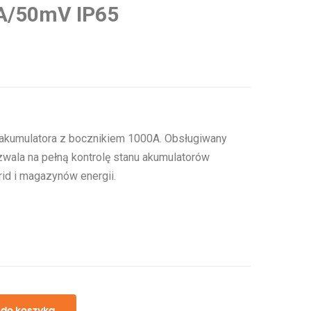
A/50mV IP65
 akumulatora z bocznikiem 1000A. Obsługiwany
ozwala na pełną kontrolę stanu akumulatorów
rid i magazynów energii.
 do koszyka