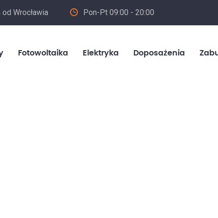
m od Wrocławia
Pon-Pt 09:00 - 20:00
in
y
Fotowoltaika
Elektryka
Doposażenia
Zab