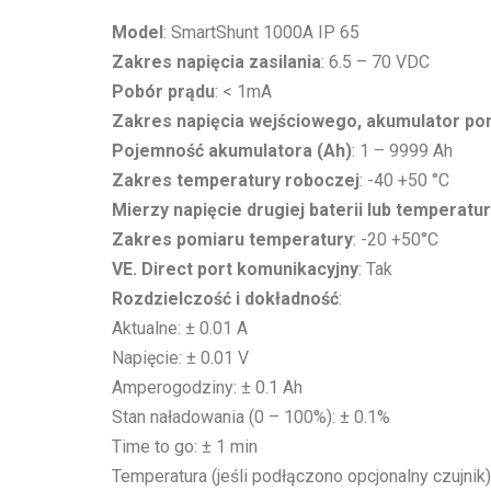
Model
: SmartShunt 1000A IP 65
Zakres napięcia zasilania
: 6.5 – 70 VDC
Pobór prądu
: < 1mA
Zakres napięcia wejściowego, akumulator p
Pojemność akumulatora (Ah)
: 1 – 9999 Ah
Zakres temperatury roboczej
: -40 +50 °C
Mierzy napięcie drugiej baterii lub temperatu
Zakres pomiaru temperatury
: -20 +50°C
VE. Direct port komunikacyjny
: Tak
Rozdzielczość i dokładność
:
Aktualne: ± 0.01 A
Napięcie: ± 0.01 V
Amperogodziny: ± 0.1 Ah
Stan naładowania (0 – 100%): ± 0.1%
Time to go: ± 1 min
Temperatura (jeśli podłączono opcjonalny czujnik)