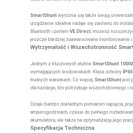
SmartShunt
wyróżnia się także swoją uniwersal
urządzenie idealnie nadaje się zarówno do insta
Bluetooth i portem
VE.Direct
, możesz rozszerzyć
jeszcze bardziej zaawansowane monitorowanie i s
Wytrzymałość i Wszechstronność Smar
Jednym z kluczowych atutów
SmartShunt 1000A
wymagających środowiskach. Klasa ochrony
IP65
trudnych warunkach. Co więcej,
SmartShunt
jest 
dla każdego, kto potrzebuje wszechstronnego i
Dzięki bardzo dokładnym pomiarom napięcia, prądu
amperogodzinach, czasie do pełnego rozładowani
akumulatora, ale także na optymalizację jego prac
Specyfikacja Techniczna