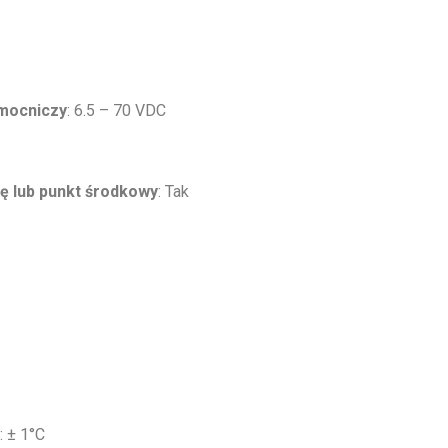
omocniczy
: 6.5 – 70 VDC
rę lub punkt środkowy
: Tak
: ± 1°C