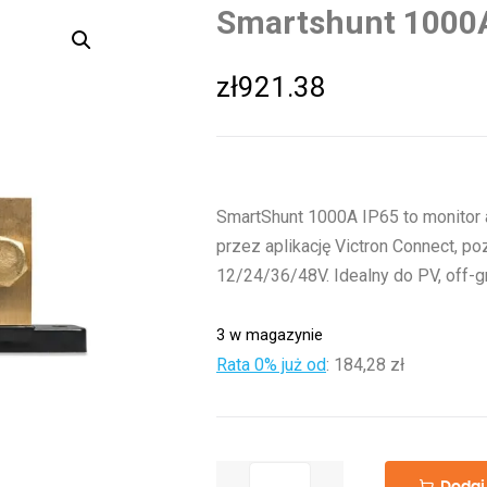
Smartshunt 1000
zł
921.38
SmartShunt 1000A IP65 to monitor
przez aplikację Victron Connect, p
12/24/36/48V. Idealny do PV, off-g
3 w magazynie
Rata 0% już od
:
184,28 zł
ilość
Dodaj