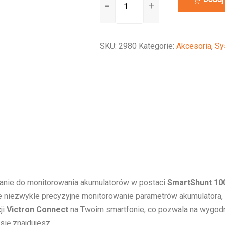
Smartshunt
1000A/50mV
IP65
SKU:
2980
Kategorie:
Akcesoria
,
Sy
nie do monitorowania akumulatorów w postaci
SmartShunt 10
niezwykle precyzyjne monitorowanie parametrów akumulatora, ta
ji
Victron Connect
na Twoim smartfonie, co pozwala na wygodn
się znajdujesz.