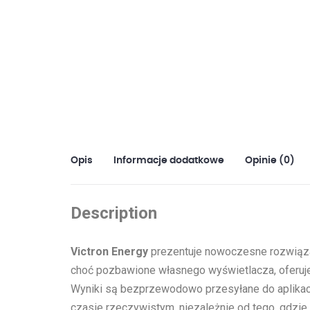
Opis
Informacje dodatkowe
Opinie (0)
Description
Victron Energy
prezentuje nowoczesne rozwiąza
choć pozbawione własnego wyświetlacza, oferuje 
Wyniki są bezprzewodowo przesyłane do aplikac
czasie rzeczywistym, niezależnie od tego, gdzie 