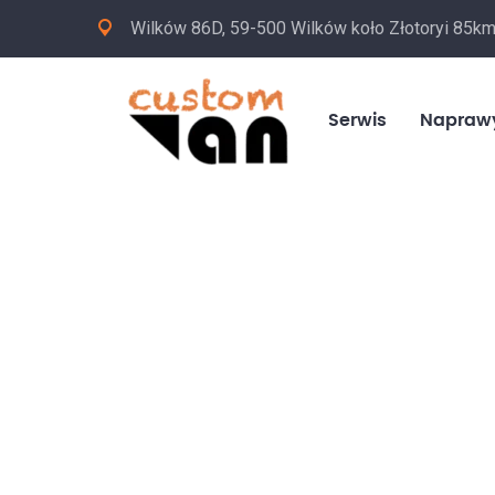
Wilków 86D, 59-500 Wilków koło Złotoryi 85k
Serwis
Napraw