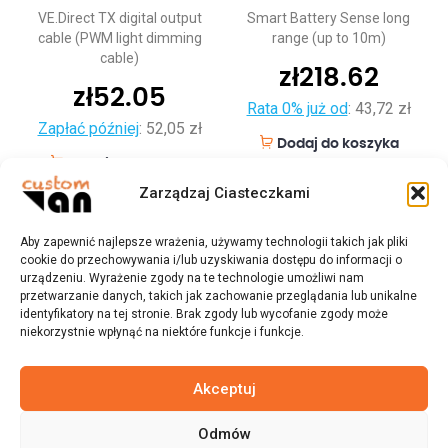
VE.Direct TX digital output
Smart Battery Sense long
cable (PWM light dimming
range (up to 10m)
cable)
zł
218.62
zł
52.05
Rata 0% już od
:
43,72 zł
Zapłać później
:
52,05 zł
Dodaj do koszyka
Dodaj do koszyka
Zarządzaj Ciasteczkami
Aby zapewnić najlepsze wrażenia, używamy technologii takich jak pliki
cookie do przechowywania i/lub uzyskiwania dostępu do informacji o
urządzeniu. Wyrażenie zgody na te technologie umożliwi nam
przetwarzanie danych, takich jak zachowanie przeglądania lub unikalne
identyfikatory na tej stronie. Brak zgody lub wycofanie zgody może
niekorzystnie wpłynąć na niektóre funkcje i funkcje.
Akceptuj
Odmów