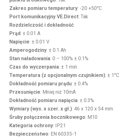
Zakres pomiaru temperatury
: -20 +50°C
Port komunikacyjny VE.Direct
: Tak
Rozdzielczość i dokładność
:
Prąd
: ± 0.01 A
Napięcie
: ± 0.01 V
Amperogodziny
: ± 0.1 Ah
Stan naładowania
: 0 – 100% ± 0.1%
Czas do wyczerpania
: ± 1 min
Temperatura (z opcjonalnym czujnikiem)
: ± 1°C
Dokładność pomiaru prądu
: ± 0.4%
Przesunięcie
: Mniej niż 10mA
Dokładność pomiaru napięcia
: ± 0.3%
Wymiary (wys. x szer. x gł.)
: 46 x 120 x 54 mm
Śruby połączenia bocznikowego
: M10
Kategoria ochrony
: IP21
Bezpieczeństwo
: EN 60335-1