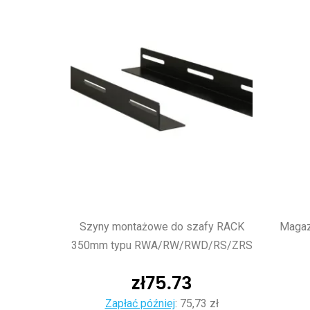
Szyny montażowe do szafy RACK
Magaz
350mm typu RWA/RW/RWD/RS/ZRS
zł
75.73
Zapłać później
:
75,73 zł