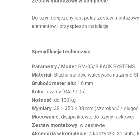
Zestaw montażowy w komplecie
Do szyn dołączony jest pełny zestaw montażowy
elementów i przyspiesza instalację.
Specyfikacja techniczna:
Parametry / Model:
SM-35/B RACK SYSTEMS
Materiał:
Blacha stalowa walcowana na zimno 
Grubość materiału:
1.6 mm
Kolor:
czarny (RAL9005)
Nośność:
do 100 kg
Wymiary:
38 × 350 × 38 mm (szerokość / długoś
Mocowanie:
dwupunktowe, do szyny rackowej
Zestaw montażowy:
w zestawie
Akcesoria w komplecie:
4 koszyczki ze śrubą 