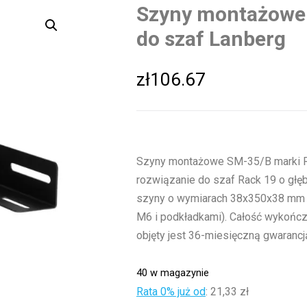
Szyny montażow
do szaf Lanberg
zł
106.67
Szyny montażowe SM-35/B marki R
rozwiązanie do szaf Rack 19 o głę
szyny o wymiarach 38x350x38 mm 
M6 i podkładkami). Całość wykończ
objęty jest 36-miesięczną gwarancją
40 w magazynie
Rata 0% już od
:
21,33 zł