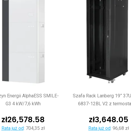
yn Energii AlphaESS SMILE-
Szafa Rack Lanberg 19” 37
G3 4 kW/7,6 kWh
6837-12BL V2 z termost
zł
26,578.58
zł
3,648.05
Rata już od
:
704,35 zł
Rata już od
:
96,68 zł