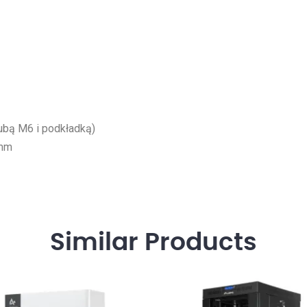
ubą M6 i podkładką)
 mm
Similar
Products