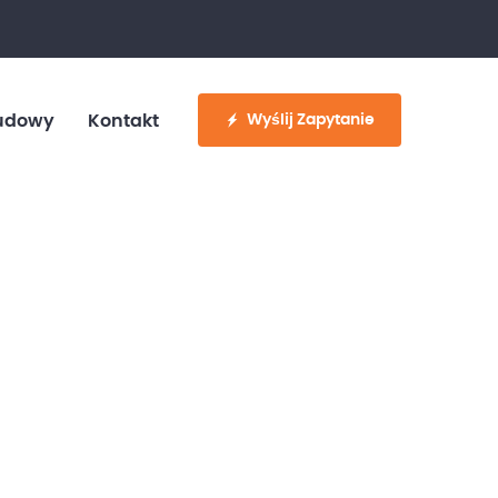
fo@customvan.pl
530 886 214
Wyślij Zapytanie
udowy
Kontakt