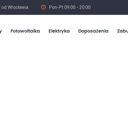
m od Wrocławia
Pon-Pt 09:00 - 20:00
in
y
Fotowoltaika
Elektryka
Doposażenia
Zab