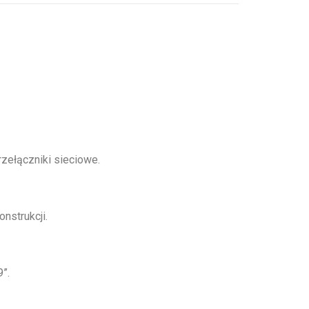
zełączniki sieciowe.
nstrukcji.
”.