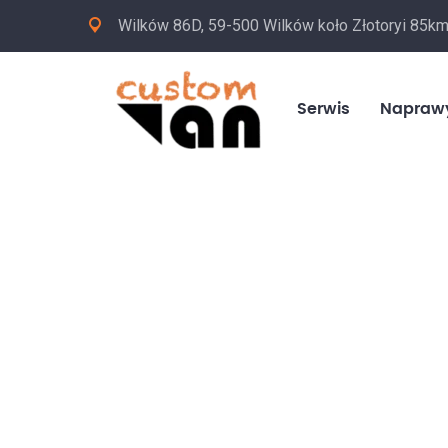
Wilków 86D, 59-500 Wilków koło Złotoryi 85k
Serwis
Napraw