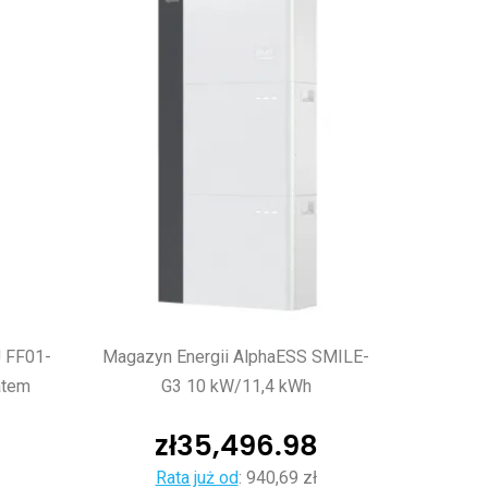
U FF01-
Magazyn Energii AlphaESS SMILE-
atem
G3 10 kW/11,4 kWh
zł
35,496.98
Rata już od
:
940,69 zł