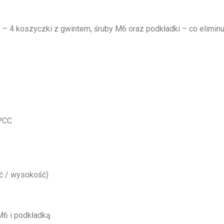
 – 4 koszyczki z gwintem, śruby M6 oraz podkładki – co elimi
SPCC
ć / wysokość)
M6 i podkładką