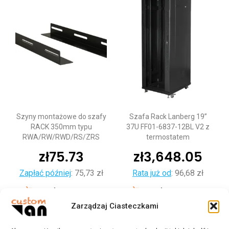
Szyny montażowe do szafy
Szafa Rack Lanberg 19”
RACK 350mm typu
37U FF01-6837-12BL V2 z
RWA/RW/RWD/RS/ZRS
termostatem
zł
75.73
zł
3,648.05
Zapłać później
:
75,73 zł
Rata już od
:
96,68 zł
Dodaj do koszyka
Dodaj do koszyka
Zarządzaj Ciasteczkami