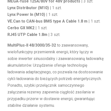
MEGA-fuse 125A/80V for 48V products
| 3 szt.
Lynx Distributor (M10)
| 1 szt.
Lynx Power In (M10)
| 1 szt.
VE.Can to CAN-bus BMS type A Cable 1.8 m
| 1 szt.
Cerbo GX MK2
| 1 szt.
RJ45 UTP Cable 1.8m
| 3 szt.
MultiPlus-II 48/3000/35-32
to zaawansowany,
wielofunkcyjny przemiennik energii, który łączy w
sobie inwerter sinusoidalny i zaawansowaną ładowarkę
akumulatorów. Urządzenie oferuje technologię
ładowania adaptacyjnego, co pozwala na dostosowanie
cykli ładowania do bieżących potrzeb energetycznych.
Ponadto, szybki przełącznik samoczynnego
załączania rezerwy zapewnia ciągłość zasilania w
przypadku przerw w dostawie energii, gwarantując
stabilne działanie systemu.