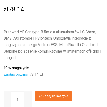
zł
78.14
Przewód VE.Can type B 5m dla akumulatorów LG Chem,
BMZ, AXIstorage i Pylontech. Umożliwia integrację z
magazynami energii Victron ESS, MultiPlus-II i Quattro-II.
Stabilne połączenie komunikacyjne w systemach off-grid i
on-grid.
19 w magazynie
Zapłać później
:
78,14 zł
ilość
Dodaj do koszyka
VE.Can