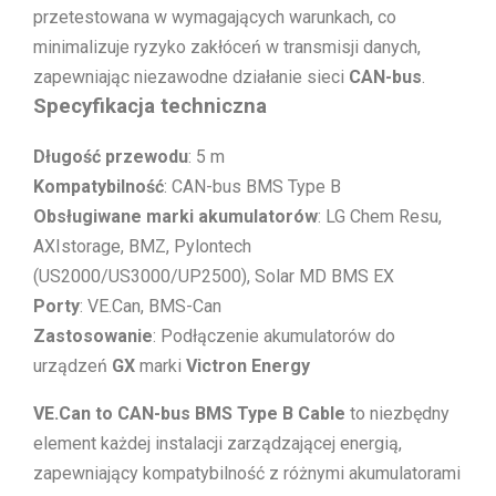
przetestowana w wymagających warunkach, co
minimalizuje ryzyko zakłóceń w transmisji danych,
zapewniając niezawodne działanie sieci
CAN-bus
.
Specyfikacja techniczna
Długość przewodu
: 5 m
Kompatybilność
: CAN-bus BMS Type B
Obsługiwane marki akumulatorów
: LG Chem Resu,
AXIstorage, BMZ, Pylontech
(US2000/US3000/UP2500), Solar MD BMS EX
Porty
: VE.Can, BMS-Can
Zastosowanie
: Podłączenie akumulatorów do
urządzeń
GX
marki
Victron Energy
VE.Can to CAN-bus BMS Type B Cable
to niezbędny
element każdej instalacji zarządzającej energią,
zapewniający kompatybilność z różnymi akumulatorami