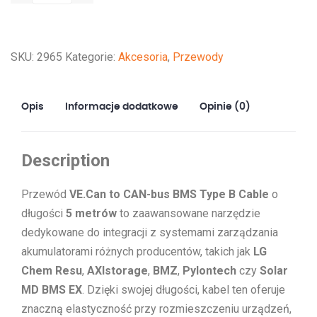
to
CAN-
bus
SKU:
2965
Kategorie:
Akcesoria
,
Przewody
BMS
type
B
Opis
Informacje dodatkowe
Opinie (0)
Cable
5m
Description
Przewód
VE.Can to CAN-bus BMS Type B Cable
o
długości
5 metrów
to zaawansowane narzędzie
dedykowane do integracji z systemami zarządzania
akumulatorami różnych producentów, takich jak
LG
Chem Resu
,
AXIstorage
,
BMZ
,
Pylontech
czy
Solar
MD BMS EX
. Dzięki swojej długości, kabel ten oferuje
znaczną elastyczność przy rozmieszczeniu urządzeń,