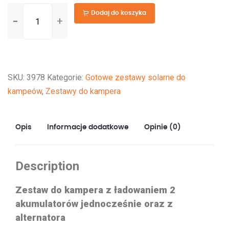
ilość
Dodaj do koszyka
Zestaw
solarny
435 W
do
SKU:
3978
Kategorie:
Gotowe zestawy solarne do
kampera
kampeów
,
Zestawy do kampera
–
ładowanie
dwóch
Opis
Informacje dodatkowe
Opinie (0)
akumulatorów
i
zasilanie
Description
z
alternatora
Zestaw do kampera z ładowaniem 2
akumulatorów jednocześnie oraz z
alternatora