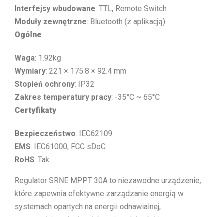
Interfejsy wbudowane
: TTL, Remote Switch
Moduły zewnętrzne
: Bluetooth (z aplikacją)
Ogólne
Waga
: 1.92kg
Wymiary
: 221 × 175.8 × 92.4 mm
Stopień ochrony
: IP32
Zakres temperatury pracy
: -35°C ~ 65°C
Certyfikaty
Bezpieczeństwo
: IEC62109
EMS
: IEC61000, FCC sDoC
RoHS
: Tak
Regulator SRNE MPPT 30A to niezawodne urządzenie,
które zapewnia efektywne zarządzanie energią w
systemach opartych na energii odnawialnej,