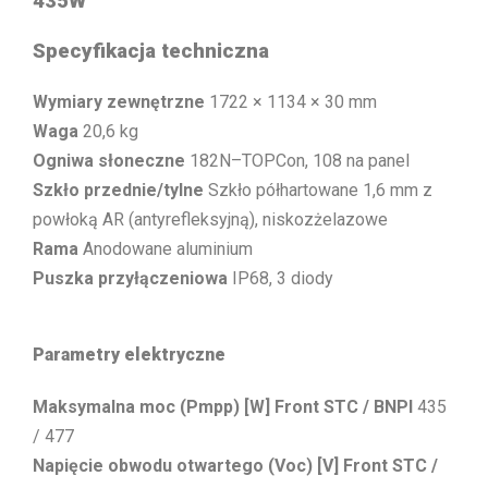
435W
Specyfikacja techniczna
Wymiary zewnętrzne
1722 × 1134 × 30 mm
Waga
20,6 kg
Ogniwa słoneczne
182N–TOPCon, 108 na panel
Szkło przednie/tylne
Szkło półhartowane 1,6 mm z
powłoką AR (antyrefleksyjną), niskozżelazowe
Rama
Anodowane aluminium
Puszka przyłączeniowa
IP68, 3 diody
Parametry elektryczne
Maksymalna moc (Pmpp) [W] Front STC / BNPI
435
/ 477
Napięcie obwodu otwartego (Voc) [V] Front STC /