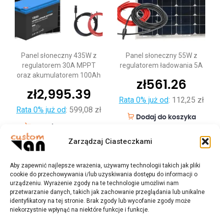
Panel słoneczny 435W z
Panel słoneczny 55W z
regulatorem 30A MPPT
regulatorem ładowania 5A
oraz akumulatorem 100Ah
zł
561.26
zł
2,995.39
Rata 0% już od
:
112,25 zł
Rata 0% już od
:
599,08 zł
Dodaj do koszyka
Dodaj do koszyka
Zarządzaj Ciasteczkami
Aby zapewnić najlepsze wrażenia, używamy technologii takich jak pliki
cookie do przechowywania i/lub uzyskiwania dostępu do informacji o
urządzeniu. Wyrażenie zgody na te technologie umożliwi nam
przetwarzanie danych, takich jak zachowanie przeglądania lub unikalne
identyfikatory na tej stronie. Brak zgody lub wycofanie zgody może
niekorzystnie wpłynąć na niektóre funkcje i funkcje.