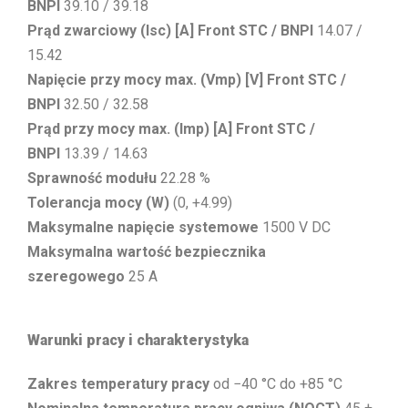
BNPI
39.10 / 39.18
Prąd zwarciowy (Isc) [A] Front STC / BNPI
14.07 /
15.42
Napięcie przy mocy max. (Vmp) [V] Front STC /
BNPI
32.50 / 32.58
Prąd przy mocy max. (Imp) [A] Front STC /
BNPI
13.39 / 14.63
Sprawność modułu
22.28 %
Tolerancja mocy (W)
(0, +4.99)
Maksymalne napięcie systemowe
1500 V DC
Maksymalna wartość bezpiecznika
szeregowego
25 A
Warunki pracy i charakterystyka
Zakres temperatury pracy
od −40 °C do +85 °C