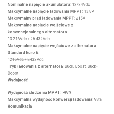
Nominalne napięcie akumulatora
: 12/24Vdc
Maksymalne napięcie ładowania MPPT
: 13.8V
Maksymalny prąd ładowania MPPT
: ≤15A
Maksymalne napięcie wejściowe z
konwencjonalnego alternatora
:
13.2
16Vdc / 26.4
32Vdc
Maksymalne napięcie wejściowe z alternatora
Standard Euro 6
:
12
16Vdc / 24
32Vdc
Tryb ładowania z alternatora
: Buck, Boost, Buck-
Boost
Wydajność
Wydajność śledzenia MPPT
: >99%
Maksymalna wydajność konwersji ładowania
: 98%
Komunikacja