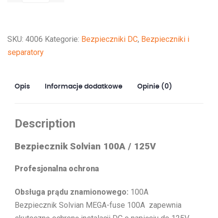
Solvian
MEGA-
fuse
SKU:
4006
Kategorie:
Bezpieczniki DC
,
Bezpieczniki i
100A/125V
separatory
Opis
Informacje dodatkowe
Opinie (0)
Description
Bezpiecznik Solvian 100A / 125V
Profesjonalna ochrona
Obsługa prądu znamionowego:
100A
Bezpiecznik Solvian MEGA-fuse 100A zapewnia