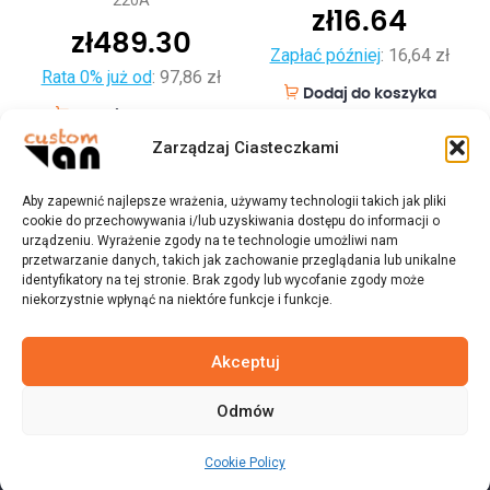
zł
16.64
zł
489.30
Zapłać później
:
16,64 zł
Rata 0% już od
:
97,86 zł
Dodaj do koszyka
Dodaj do koszyka
Zarządzaj Ciasteczkami
Aby zapewnić najlepsze wrażenia, używamy technologii takich jak pliki
cookie do przechowywania i/lub uzyskiwania dostępu do informacji o
urządzeniu. Wyrażenie zgody na te technologie umożliwi nam
przetwarzanie danych, takich jak zachowanie przeglądania lub unikalne
identyfikatory na tej stronie. Brak zgody lub wycofanie zgody może
niekorzystnie wpłynąć na niektóre funkcje i funkcje.
Akceptuj
Odmów
© 2023 customvan.pl - Wszystkie prawa zastrzeżone.
Cookie Policy