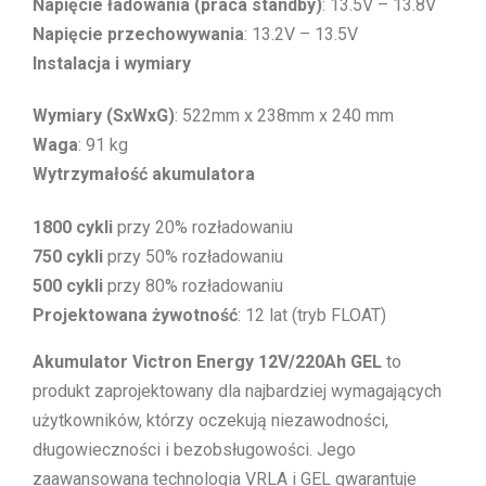
Napięcie ładowania (praca standby)
: 13.5V – 13.8V
Napięcie przechowywania
: 13.2V – 13.5V
Instalacja i wymiary
Wymiary (SxWxG)
: 522mm x 238mm x 240 mm
Waga
: 91 kg
Wytrzymałość akumulatora
1800 cykli
przy 20% rozładowaniu
750 cykli
przy 50% rozładowaniu
500 cykli
przy 80% rozładowaniu
Projektowana żywotność
: 12 lat (tryb FLOAT)
Akumulator Victron Energy 12V/220Ah GEL
to
produkt zaprojektowany dla najbardziej wymagających
użytkowników, którzy oczekują niezawodności,
długowieczności i bezobsługowości. Jego
zaawansowana technologia VRLA i GEL gwarantuje