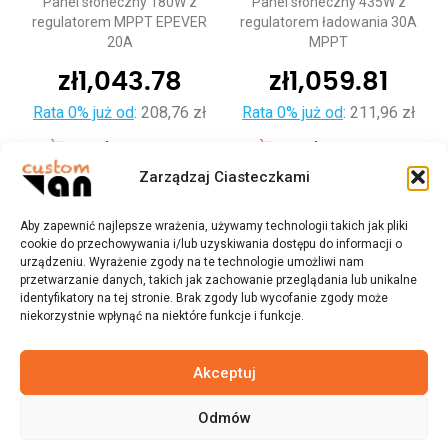
Panel słoneczny 180W z
Panel słoneczny 435W z
regulatorem MPPT EPEVER
regulatorem ładowania 30A
20A
MPPT
zł
1,043.78
zł
1,059.81
Rata 0% już od
:
208,76 zł
Rata 0% już od
:
211,96 zł
Dodaj do koszyka
Dodaj do koszyka
Zarządzaj Ciasteczkami
Aby zapewnić najlepsze wrażenia, używamy technologii takich jak pliki
cookie do przechowywania i/lub uzyskiwania dostępu do informacji o
urządzeniu. Wyrażenie zgody na te technologie umożliwi nam
przetwarzanie danych, takich jak zachowanie przeglądania lub unikalne
identyfikatory na tej stronie. Brak zgody lub wycofanie zgody może
niekorzystnie wpłynąć na niektóre funkcje i funkcje.
Akceptuj
Odmów