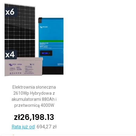
Elektrownia słoneczna
2610Wp Hybrydowa z
akumulatorami 880Ah i
przetwornicą 4000W
zł
26,198.13
Rata już od
:
694,27 zł