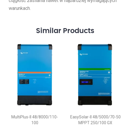
ciągłość zasilania nawet w najbardziej wymagających
warunkach.
Similar
Products
MultiPlus-II 48/8000/110-
EasySolar-II 48/5000/70-50
100
MPPT 250/100 GX