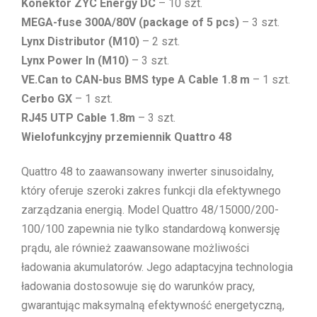
Konektor ZYC Energy DC
– 10 szt.
MEGA-fuse 300A/80V (package of 5 pcs)
– 3 szt.
Lynx Distributor (M10)
– 2 szt.
Lynx Power In (M10)
– 3 szt.
VE.Can to CAN-bus BMS type A Cable 1.8 m
– 1 szt.
Cerbo GX
– 1 szt.
RJ45 UTP Cable 1.8m
– 3 szt.
Wielofunkcyjny przemiennik Quattro 48
Quattro 48 to zaawansowany inwerter sinusoidalny,
który oferuje szeroki zakres funkcji dla efektywnego
zarządzania energią. Model Quattro 48/15000/200-
100/100 zapewnia nie tylko standardową konwersję
prądu, ale również zaawansowane możliwości
ładowania akumulatorów. Jego adaptacyjna technologia
ładowania dostosowuje się do warunków pracy,
gwarantując maksymalną efektywność energetyczną,