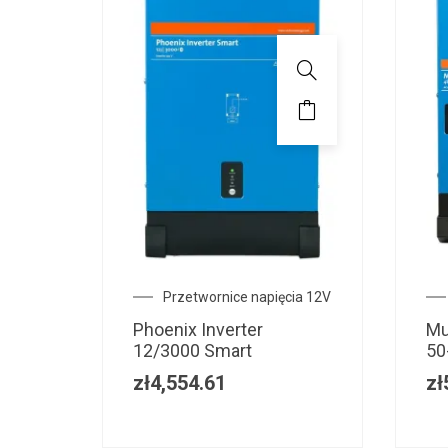
Przetwornice napięcia 12V
Phoenix Inverter
Mu
12/3000 Smart
50
zł
4,554.61
zł