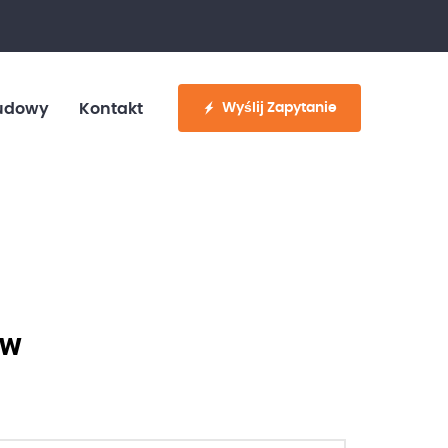
fo@customvan.pl
530 886 214
Wyślij Zapytanie
udowy
Kontakt
ów