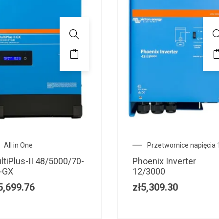
All in One
Przetwornice napięcia
ltiPlus-II 48/5000/70-
Phoenix Inverter
-GX
12/3000
5,699.76
zł
5,309.30