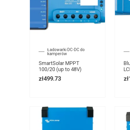
Ładowarki DC-DC do
kamperów
SmartSolar MPPT
Bl
100/20 (up to 48V)
LC
zł
499.73
zł