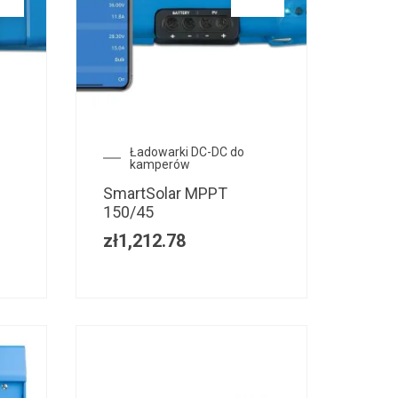
Ładowarki DC-DC do
kamperów
SmartSolar MPPT
150/45
zł
1,212.78