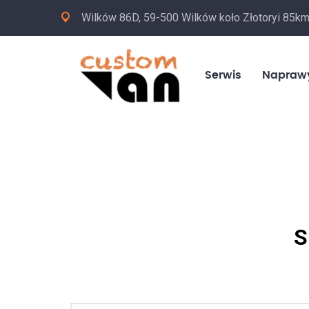
Wilków 86D, 59-500 Wilków koło Złotoryi 85k
Serwis
Napraw
S