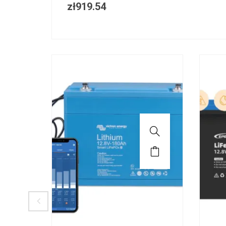
zł
919.54