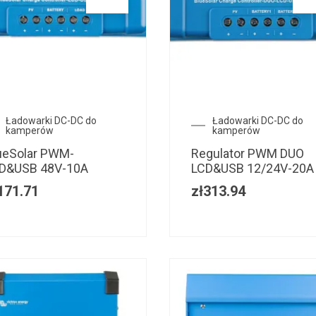
Ładowarki DC-DC do
Ładowarki DC-DC do
kamperów
kamperów
ueSolar PWM-
Regulator PWM DUO
D&USB 48V-10A
LCD&USB 12/24V-20A
171.71
zł
313.94