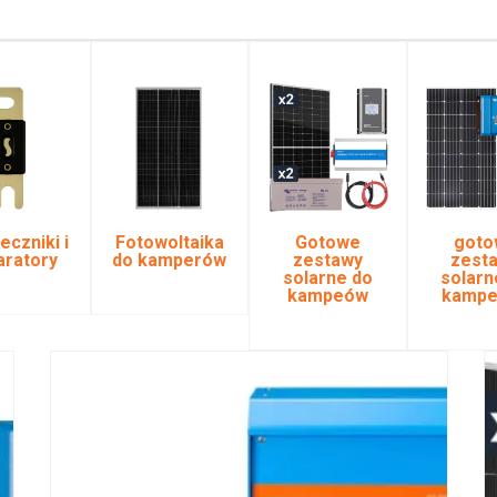
eczniki i
Fotowoltaika
Gotowe
goto
aratory
do kamperów
zestawy
zest
solarne do
solarn
kampeów
kampe