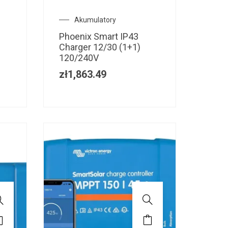
Akumulatory
A
Phoenix Smart IP43
Phoe
Charger 12/30 (1+1)
Char
120/240V
120/
zł
1,863.49
zł
2,