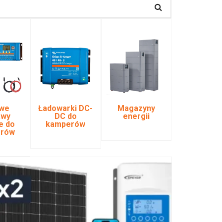
we
Ładowarki DC-
Magazyny
awy
DC do
energii
e do
kamperów
rów