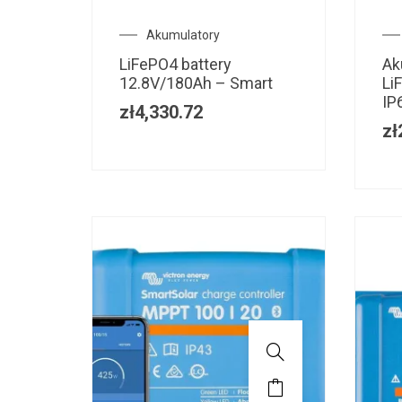
Akumulatory
arger
LiFePO4 battery
Ak
 DC
12.8V/180Ah – Smart
Li
IP
zł
4,330.72
zł