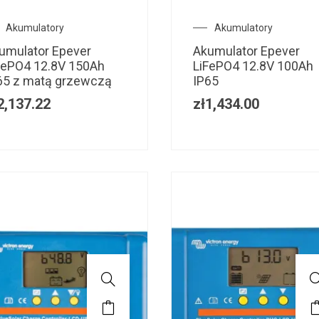
Akumulatory
Akumulatory
umulator Epever
Akumulator Epever
FePO4 12.8V 150Ah
LiFePO4 12.8V 100Ah
65 z matą grzewczą
IP65
2,137.22
zł
1,434.00