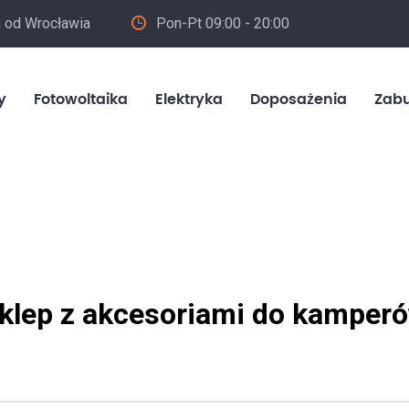
m od Wrocławia
Pon-Pt 09:00 - 20:00
in
y
Fotowoltaika
Elektryka
Doposażenia
Zab
klep z akcesoriami do kamper