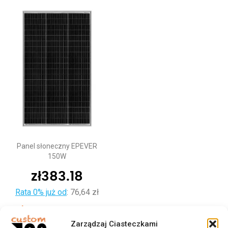
Panel słoneczny EPEVER
150W
zł
383.18
Rata 0% już od
:
76,64 zł
Dodaj do koszyka
Zarządzaj Ciasteczkami