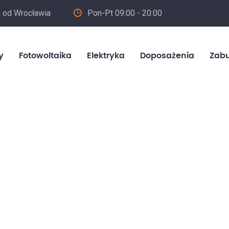
m od Wrocławia
Pon-Pt 09:00 - 20:00
in
y
Fotowoltaika
Elektryka
Doposażenia
Zab