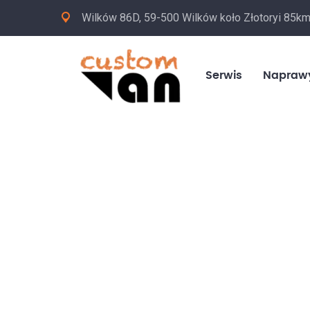
Wilków 86D, 59-500 Wilków koło Złotoryi 85k
Serwis
Napraw