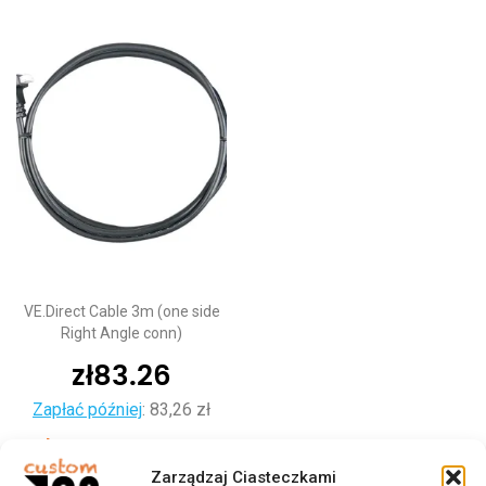
VE.Direct Cable 3m (one side
Right Angle conn)
zł
83.26
Zapłać później
:
83,26 zł
Dodaj do koszyka
Zarządzaj Ciasteczkami