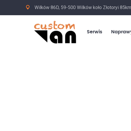
Wilków 86D, 59-500 Wilków koło Złotoryi 85k
Serwis
Napraw