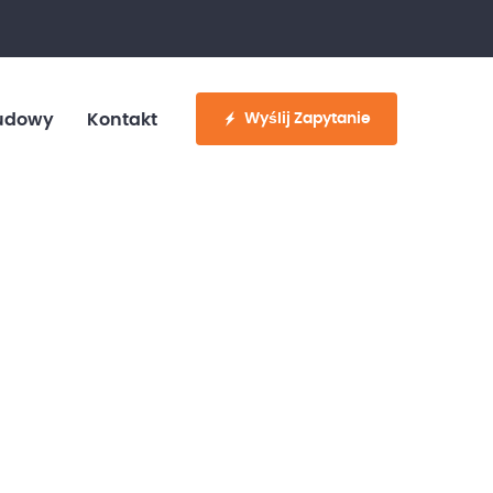
fo@customvan.pl
530 886 214
Wyślij Zapytanie
udowy
Kontakt