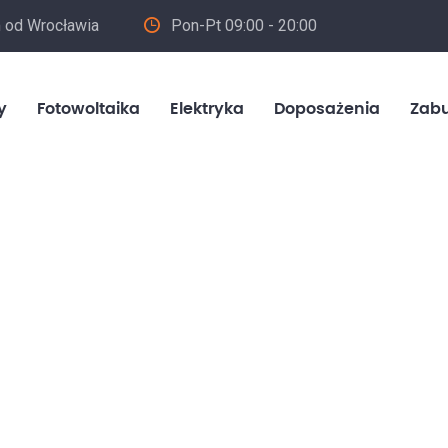
m od Wrocławia
Pon-Pt 09:00 - 20:00
in
y
Fotowoltaika
Elektryka
Doposażenia
Zab