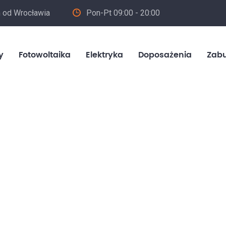
m od Wrocławia
Pon-Pt 09:00 - 20:00
in
y
Fotowoltaika
Elektryka
Doposażenia
Zab