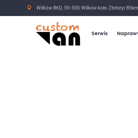
Wilków 86D, 59-500 Wilków koło Złotoryi 85k
Serwis
Napraw