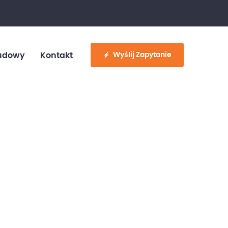
fo@customvan.pl
530 886 214
Wyślij Zapytanie
udowy
Kontakt