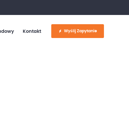
fo@customvan.pl
530 886 214
Wyślij Zapytanie
udowy
Kontakt