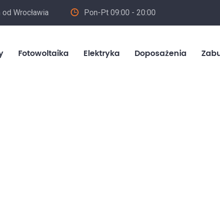
m od Wrocławia
Pon-Pt 09:00 - 20:00
in
y
Fotowoltaika
Elektryka
Doposażenia
Zab