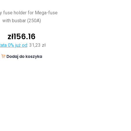
y fuse holder for Mega-fuse
with busbar (250A)
zł
156.16
ata 0% już od
:
31,23 zł
Dodaj do koszyka