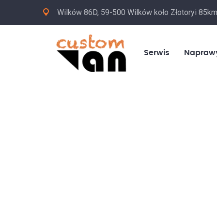
Wilków 86D, 59-500 Wilków koło Złotoryi 85k
Serwis
Napraw