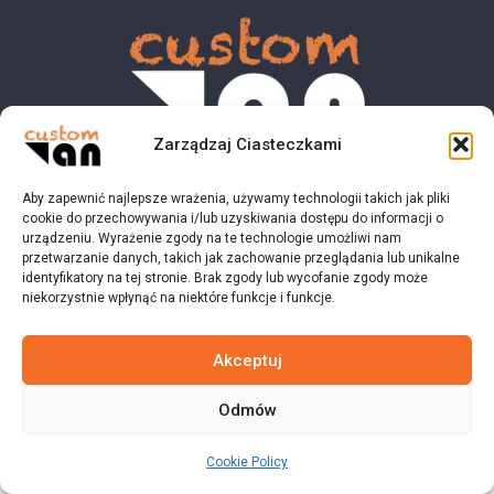
Zarządzaj Ciasteczkami
Aby zapewnić najlepsze wrażenia, używamy technologii takich jak pliki
© 2023 customvan.pl - Wszystkie prawa zastrzeżone.
cookie do przechowywania i/lub uzyskiwania dostępu do informacji o
urządzeniu. Wyrażenie zgody na te technologie umożliwi nam
przetwarzanie danych, takich jak zachowanie przeglądania lub unikalne
identyfikatory na tej stronie. Brak zgody lub wycofanie zgody może
niekorzystnie wpłynąć na niektóre funkcje i funkcje.
Akceptuj
Odmów
Cookie Policy