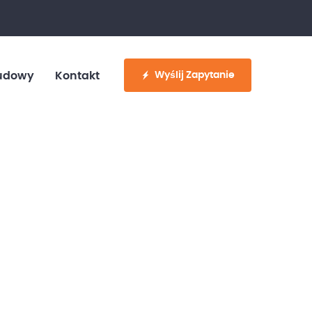
fo@customvan.pl
530 886 214
Wyślij Zapytanie
udowy
Kontakt