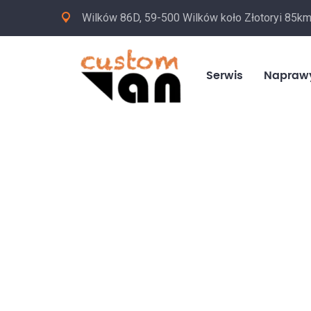
Wilków 86D, 59-500 Wilków koło Złotoryi 85k
Serwis
Napraw