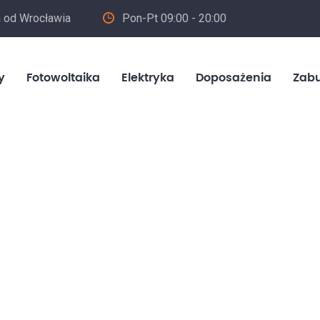
m od Wrocławia
Pon-Pt 09:00 - 20:00
in
y
Fotowoltaika
Elektryka
Doposażenia
Zab