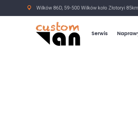
Wilków 86D, 59-500 Wilków koło Złotoryi 85k
Serwis
Napraw