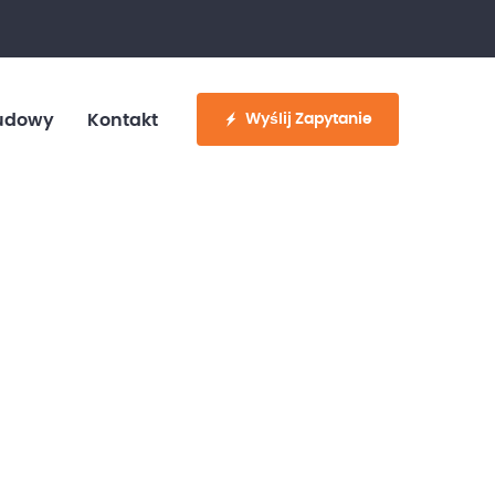
fo@customvan.pl
530 886 214
Wyślij Zapytanie
udowy
Kontakt