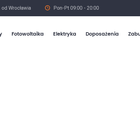
m od Wrocławia
Pon-Pt 09:00 - 20:00
in
y
Fotowoltaika
Elektryka
Doposażenia
Zab