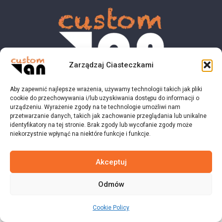
Zarządzaj Ciasteczkami
Aby zapewnić najlepsze wrażenia, używamy technologii takich jak pliki
© 2023 customvan.pl - Wszystkie prawa zastrzeżone.
cookie do przechowywania i/lub uzyskiwania dostępu do informacji o
urządzeniu. Wyrażenie zgody na te technologie umożliwi nam
przetwarzanie danych, takich jak zachowanie przeglądania lub unikalne
identyfikatory na tej stronie. Brak zgody lub wycofanie zgody może
niekorzystnie wpłynąć na niektóre funkcje i funkcje.
Akceptuj
Odmów
Cookie Policy