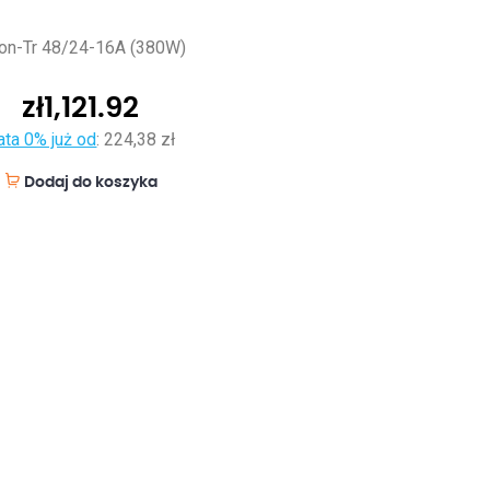
ion-Tr 48/24-16A (380W)
zł
1,121.92
ata 0% już od
:
224,38 zł
Dodaj do koszyka