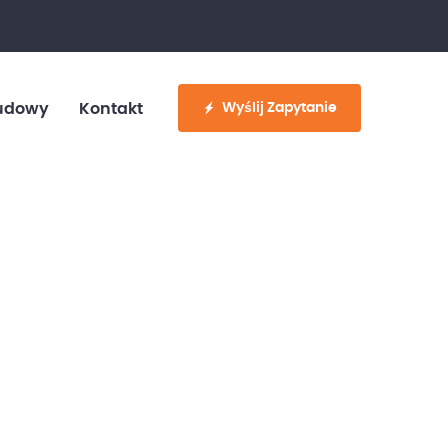
fo@customvan.pl
530 886 214
Wyślij Zapytanie
udowy
Kontakt