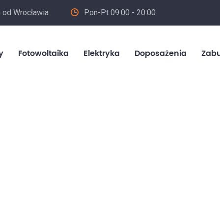
m od Wrocławia
Pon-Pt 09:00 - 20:00
in
y
Fotowoltaika
Elektryka
Doposażenia
Zab