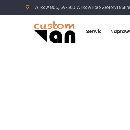
Wilków 86D, 59-500 Wilków koło Złotoryi 85k
Serwis
Napraw