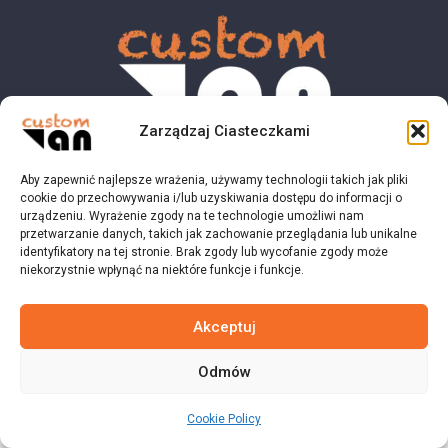
Zarządzaj Ciasteczkami
Aby zapewnić najlepsze wrażenia, używamy technologii takich jak pliki
© 2023 customvan.pl - Wszystkie prawa zastrzeżone.
cookie do przechowywania i/lub uzyskiwania dostępu do informacji o
urządzeniu. Wyrażenie zgody na te technologie umożliwi nam
przetwarzanie danych, takich jak zachowanie przeglądania lub unikalne
identyfikatory na tej stronie. Brak zgody lub wycofanie zgody może
niekorzystnie wpłynąć na niektóre funkcje i funkcje.
Akceptuj
Odmów
Cookie Policy