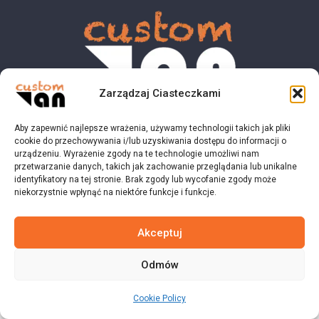
Zarządzaj Ciasteczkami
Aby zapewnić najlepsze wrażenia, używamy technologii takich jak pliki
© 2023 customvan.pl - Wszystkie prawa zastrzeżone.
cookie do przechowywania i/lub uzyskiwania dostępu do informacji o
urządzeniu. Wyrażenie zgody na te technologie umożliwi nam
przetwarzanie danych, takich jak zachowanie przeglądania lub unikalne
identyfikatory na tej stronie. Brak zgody lub wycofanie zgody może
niekorzystnie wpłynąć na niektóre funkcje i funkcje.
Akceptuj
Odmów
Cookie Policy