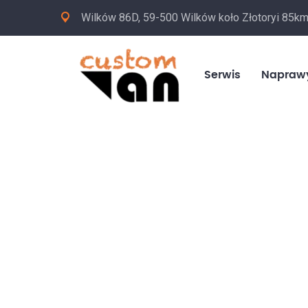
Wilków 86D, 59-500 Wilków koło Złotoryi 85k
Serwis
Napraw