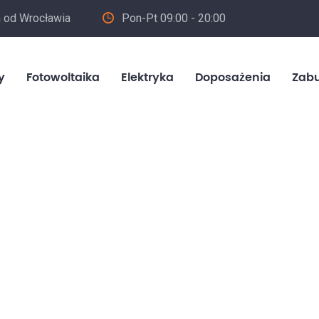
m od Wrocławia
Pon-Pt 09:00 - 20:00
in
y
Fotowoltaika
Elektryka
Doposażenia
Zab