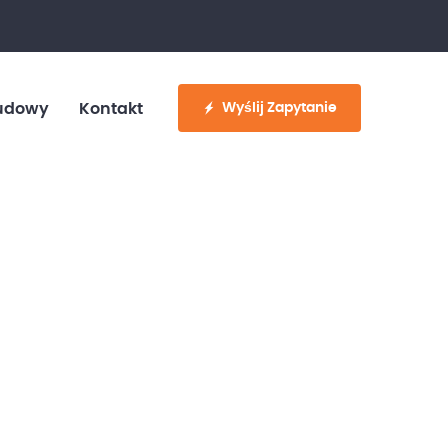
fo@customvan.pl
530 886 214
Wyślij Zapytanie
udowy
Kontakt