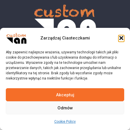
Zarządzaj Ciasteczkami
Aby zapewnić najlepsze wrażenia, używamy technologii takich jak pliki
© 2023 customvan.pl - Wszystkie prawa zastrzeżone.
cookie do przechowywania i/lub uzyskiwania dostępu do informacji o
urządzeniu. Wyrażenie zgody na te technologie umożliwi nam
przetwarzanie danych, takich jak zachowanie przeglądania lub unikalne
identyfikatory na tej stronie. Brak zgody lub wycofanie zgody może
niekorzystnie wpłynąć na niektóre funkcje i funkcje.
Akceptuj
Odmów
Cookie Policy