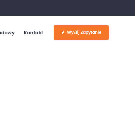
fo@customvan.pl
530 886 214
Wyślij Zapytanie
udowy
Kontakt