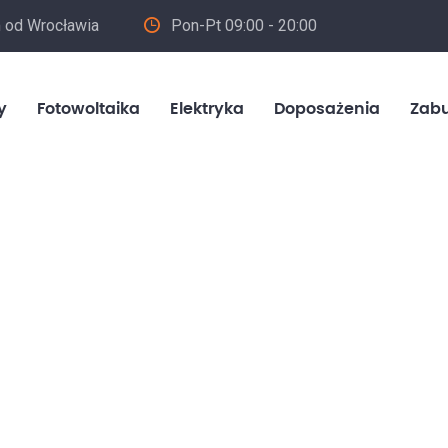
m od Wrocławia
Pon-Pt 09:00 - 20:00
in
y
Fotowoltaika
Elektryka
Doposażenia
Zab