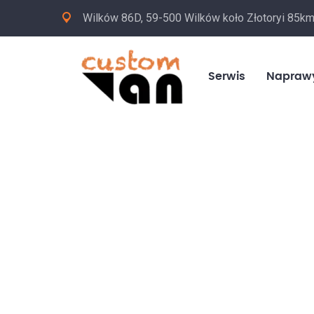
Wilków 86D, 59-500 Wilków koło Złotoryi 85k
Serwis
Napraw