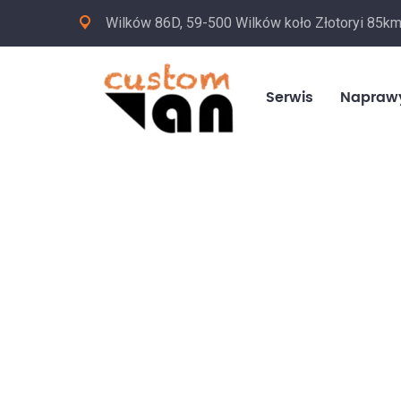
Wilków 86D, 59-500 Wilków koło Złotoryi 85k
Serwis
Napraw