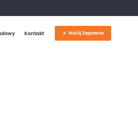
fo@customvan.pl
530 886 214
Wyślij Zapytanie
udowy
Kontakt