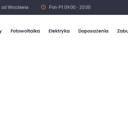
m od Wrocławia
Pon-Pt 09:00 - 20:00
in
y
Fotowoltaika
Elektryka
Doposażenia
Zab