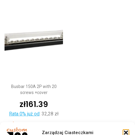
Busbar 150A 2P with 20
screws +cover
zł
161.39
Rata 0% już od
:
32,28 zł
Dodaj do koszyka
Zarządzaj Ciasteczkami