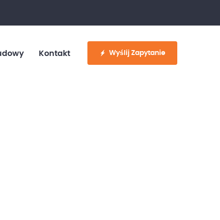
fo@customvan.pl
530 886 214
Wyślij Zapytanie
udowy
Kontakt