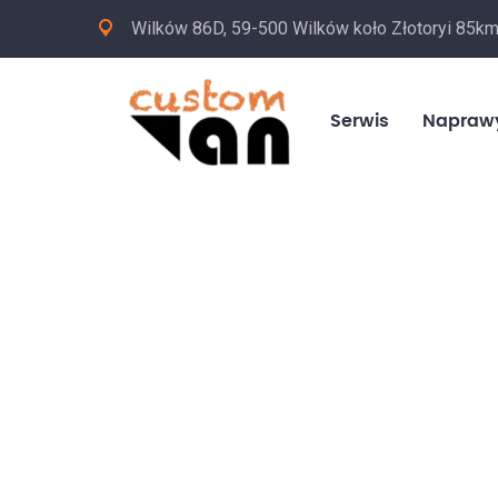
Wilków 86D, 59-500 Wilków koło Złotoryi 85k
Serwis
Napraw