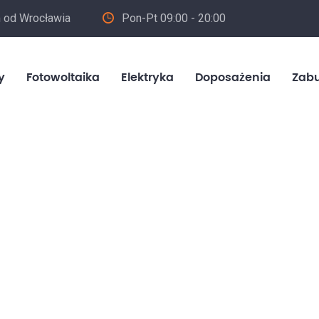
m od Wrocławia
Pon-Pt 09:00 - 20:00
in
y
Fotowoltaika
Elektryka
Doposażenia
Zab