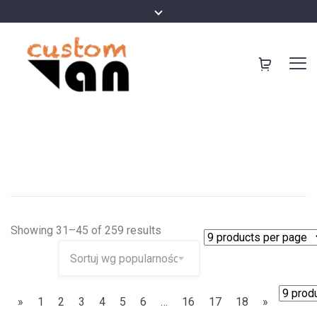
Showing 31–45 of 259 results
»
1
2
3
4
5
6
…
16
17
18
»