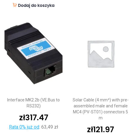
Dodaj do koszyka
Interface MK2.2b (VE.Bus to
Solar Cable (4 mm²) with pre-
RS232)
assembled male and female
MC4 (PV-ST01) connectors 5
zł
317.47
m
Rata 0% już od
:
63,49 zł
zł
121.97