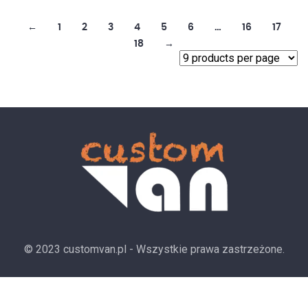
←
1
2
3
4
5
6
…
16
17
18
→
© 2023 customvan.pl - Wszystkie prawa zastrzeżone.