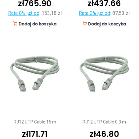
zł
765.90
zł
437.66
Rata 0% już od
:
153,18 zł
Rata 0% już od
:
87,53 zł
Dodaj do koszyka
Dodaj do koszyka
RJ12 UTP Cable 15 m
RJ12 UTP Cable 0,3 m
zł
171.71
zł
46.80