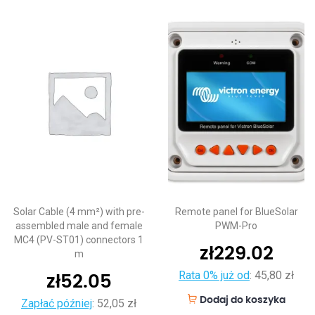
Solar Cable (4 mm²) with pre-
Remote panel for BlueSolar
assembled male and female
PWM-Pro
MC4 (PV-ST01) connectors 1
zł
229.02
m
Rata 0% już od
:
45,80 zł
zł
52.05
Dodaj do koszyka
Zapłać później
:
52,05 zł