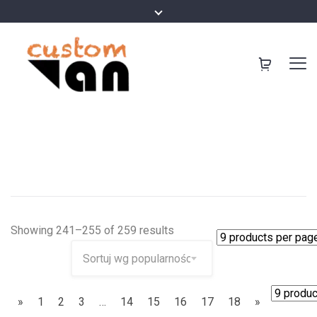
Showing 241–255 of 259 results
»
1
2
3
…
14
15
16
17
18
»