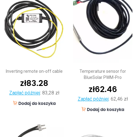
Inverting remote on-off cable
Temperature sensor for
BlueSolar PWM-Pro
zł
83.28
zł
62.46
Zapłać później
:
83,28 zł
Zapłać później
:
62,46 zł
Dodaj do koszyka
Dodaj do koszyka