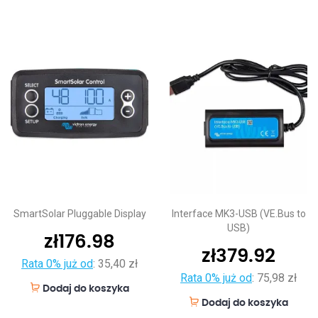
SmartSolar Pluggable Display
Interface MK3-USB (VE.Bus to
USB)
zł
176.98
zł
379.92
Rata 0% już od
:
35,40 zł
Rata 0% już od
:
75,98 zł
Dodaj do koszyka
Dodaj do koszyka