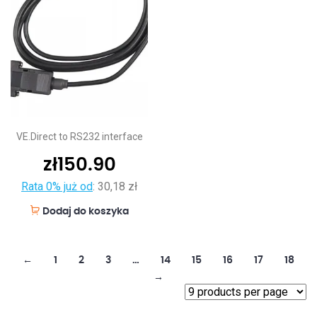
VE.Direct to RS232 interface
zł
150.90
Rata 0% już od
:
30,18 zł
Dodaj do koszyka
←
1
2
3
…
14
15
16
17
18
→